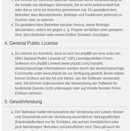
Du nimmst zur Kenntnis, dass der Betreiber keine Verantwortung für
die Inhalte von Beiträgen übernimmt, die er nicht selbst erstellt hat
oder die er nicht zur Kenntnis genommen hat. Du gestattest dem
Betreiber, dein Benutzerkonto, Beiträge und Funktionen jederzeit zu
löschen oder zu sperren.
Du gestattest dem Betreiber darüber hinaus, deine Beiträge
abzuändern, sofern sie gegen o. g. Regeln verstoßen oder geeignet
sind, dem Betreiber oder einem Dritten Schaden zuzufügen.
4. General Public License
Du nimmst zur Kenntnis, dass es sich bei phpBB um eine unter der „
GNU General Public License v2
“ (GPL) bereitgestellten Foren-
Software von phpBB Limited (www.phpbb.com) handelt;
deutschsprachige Informationen werden durch die deutschsprachige
Community unter www.phpbb.de zur Verfügung gestellt. Beide haben
keinen Einfluss auf die Art und Weise, wie die Software verwendet
wird. Sie können insbesondere die Verwendung der Software für
bestimmte Zwecke nicht untersagen oder auf Inhalte fremder Foren
Einfluss nehmen.
5. Gewährleistung
Der Betreiber haftet mit Ausnahme der Verletzung von Leben, Körper
und Gesundheit und der Verletzung wesentlicher Vertragspflichten
(Kardinalpflichten) nur für Schäden, die auf ein vorsätzliches oder
grob fahrlässiges Verhalten zurückzuführen sind. Dies gilt auch für