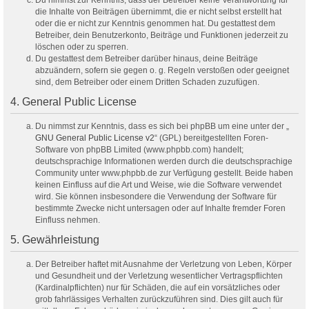
Du nimmst zur Kenntnis, dass der Betreiber keine Verantwortung für
die Inhalte von Beiträgen übernimmt, die er nicht selbst erstellt hat
oder die er nicht zur Kenntnis genommen hat. Du gestattest dem
Betreiber, dein Benutzerkonto, Beiträge und Funktionen jederzeit zu
löschen oder zu sperren.
Du gestattest dem Betreiber darüber hinaus, deine Beiträge
abzuändern, sofern sie gegen o. g. Regeln verstoßen oder geeignet
sind, dem Betreiber oder einem Dritten Schaden zuzufügen.
4. General Public License
Du nimmst zur Kenntnis, dass es sich bei phpBB um eine unter der „
GNU General Public License v2
“ (GPL) bereitgestellten Foren-
Software von phpBB Limited (www.phpbb.com) handelt;
deutschsprachige Informationen werden durch die deutschsprachige
Community unter www.phpbb.de zur Verfügung gestellt. Beide haben
keinen Einfluss auf die Art und Weise, wie die Software verwendet
wird. Sie können insbesondere die Verwendung der Software für
bestimmte Zwecke nicht untersagen oder auf Inhalte fremder Foren
Einfluss nehmen.
5. Gewährleistung
Der Betreiber haftet mit Ausnahme der Verletzung von Leben, Körper
und Gesundheit und der Verletzung wesentlicher Vertragspflichten
(Kardinalpflichten) nur für Schäden, die auf ein vorsätzliches oder
grob fahrlässiges Verhalten zurückzuführen sind. Dies gilt auch für