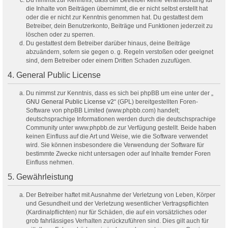
Du nimmst zur Kenntnis, dass der Betreiber keine Verantwortung für
die Inhalte von Beiträgen übernimmt, die er nicht selbst erstellt hat
oder die er nicht zur Kenntnis genommen hat. Du gestattest dem
Betreiber, dein Benutzerkonto, Beiträge und Funktionen jederzeit zu
löschen oder zu sperren.
Du gestattest dem Betreiber darüber hinaus, deine Beiträge
abzuändern, sofern sie gegen o. g. Regeln verstoßen oder geeignet
sind, dem Betreiber oder einem Dritten Schaden zuzufügen.
4. General Public License
Du nimmst zur Kenntnis, dass es sich bei phpBB um eine unter der „
GNU General Public License v2
“ (GPL) bereitgestellten Foren-
Software von phpBB Limited (www.phpbb.com) handelt;
deutschsprachige Informationen werden durch die deutschsprachige
Community unter www.phpbb.de zur Verfügung gestellt. Beide haben
keinen Einfluss auf die Art und Weise, wie die Software verwendet
wird. Sie können insbesondere die Verwendung der Software für
bestimmte Zwecke nicht untersagen oder auf Inhalte fremder Foren
Einfluss nehmen.
5. Gewährleistung
Der Betreiber haftet mit Ausnahme der Verletzung von Leben, Körper
und Gesundheit und der Verletzung wesentlicher Vertragspflichten
(Kardinalpflichten) nur für Schäden, die auf ein vorsätzliches oder
grob fahrlässiges Verhalten zurückzuführen sind. Dies gilt auch für