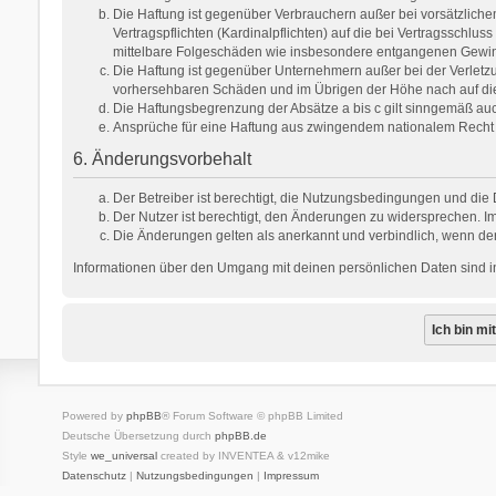
Die Haftung ist gegenüber Verbrauchern außer bei vorsätzlich
Vertragspflichten (Kardinalpflichten) auf die bei Vertragsschl
mittelbare Folgeschäden wie insbesondere entgangenen Gewi
Die Haftung ist gegenüber Unternehmern außer bei der Verletzu
vorhersehbaren Schäden und im Übrigen der Höhe nach auf die 
Die Haftungsbegrenzung der Absätze a bis c gilt sinngemäß auch
Ansprüche für eine Haftung aus zwingendem nationalem Recht 
6. Änderungsvorbehalt
Der Betreiber ist berechtigt, die Nutzungsbedingungen und die 
Der Nutzer ist berechtigt, den Änderungen zu widersprechen. Im
Die Änderungen gelten als anerkannt und verbindlich, wenn de
Informationen über den Umgang mit deinen persönlichen Daten sind in
Powered by
phpBB
® Forum Software © phpBB Limited
Deutsche Übersetzung durch
phpBB.de
Style
we_universal
created by INVENTEA & v12mike
Datenschutz
|
Nutzungsbedingungen
|
Impressum