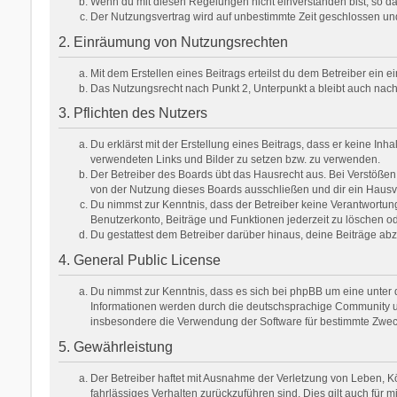
Wenn du mit diesen Regelungen nicht einverstanden bist, so darf
Der Nutzungsvertrag wird auf unbestimmte Zeit geschlossen und
2. Einräumung von Nutzungsrechten
Mit dem Erstellen eines Beitrags erteilst du dem Betreiber ein
Das Nutzungsrecht nach Punkt 2, Unterpunkt a bleibt auch na
3. Pflichten des Nutzers
Du erklärst mit der Erstellung eines Beitrags, dass er keine Inh
verwendeten Links und Bilder zu setzen bzw. zu verwenden.
Der Betreiber des Boards übt das Hausrecht aus. Bei Verstöße
von der Nutzung dieses Boards ausschließen und dir ein Hausve
Du nimmst zur Kenntnis, dass der Betreiber keine Verantwortung f
Benutzerkonto, Beiträge und Funktionen jederzeit zu löschen od
Du gestattest dem Betreiber darüber hinaus, deine Beiträge ab
4. General Public License
Du nimmst zur Kenntnis, dass es sich bei phpBB um eine unter d
Informationen werden durch die deutschsprachige Community unt
insbesondere die Verwendung der Software für bestimmte Zweck
5. Gewährleistung
Der Betreiber haftet mit Ausnahme der Verletzung von Leben, Kör
fahrlässiges Verhalten zurückzuführen sind. Dies gilt auch fü