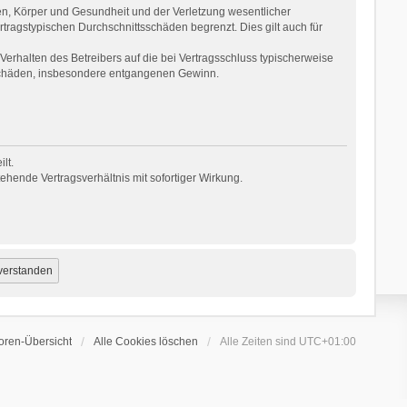
en, Körper und Gesundheit und der Verletzung wesentlicher
rtragstypischen Durchschnittsschäden begrenzt. Dies gilt auch für
erhalten des Betreibers auf die bei Vertragsschluss typischerweise
 Schäden, insbesondere entgangenen Gewinn.
lt.
hende Vertragsverhältnis mit sofortiger Wirkung.
oren-Übersicht
Alle Cookies löschen
Alle Zeiten sind
UTC+01:00