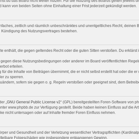
st du das Board nicht weiter nutzen. Für die Nutzung des Boards gelten jeweils di
 kann von beiden Seiten ohne Einhaltung einer Frist jederzeit gekündigt werden.
 einfaches, zeitlich und räumlich unbeschränktes und unentgeltliches Recht, deine
ch Kündigung des Nutzungsvertrages bestehen.
alte enthält, die gegen geltendes Recht oder die guten Sitten verstoßen. Du erklärs
n gegen diese Nutzungsbedingungen oder anderer im Board veröffentlichten Regel
rbot erteilen.
ür die Inhalte von Beiträgen übernimmt, die er nicht selbst erstellt hat oder die e
er zu sperren.
zuändern, sofern sie gegen o. g. Regeln verstoßen oder geeignet sind, dem Betrei
er „
GNU General Public License v2
“ (GPL) bereitgestellten Foren-Software von 
er www.phpbb.de zur Verfügung gestellt. Beide haben keinen Einfluss auf die Art
e nicht untersagen oder auf Inhalte fremder Foren Einfluss nehmen.
per und Gesundheit und der Verletzung wesentlicher Vertragspflichten (Kardinalpfl
r mittelbare Folgeschäden wie insbesondere entgangenen Gewinn.