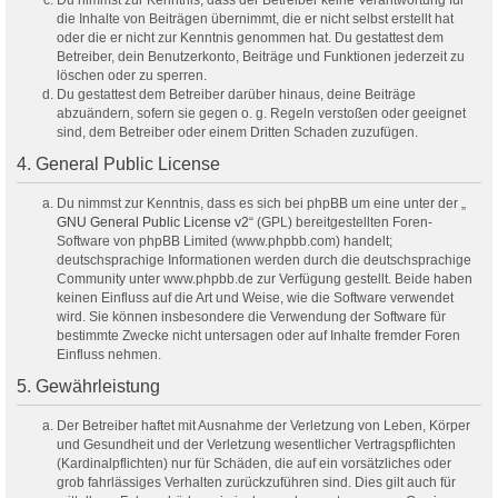
Du nimmst zur Kenntnis, dass der Betreiber keine Verantwortung für
die Inhalte von Beiträgen übernimmt, die er nicht selbst erstellt hat
oder die er nicht zur Kenntnis genommen hat. Du gestattest dem
Betreiber, dein Benutzerkonto, Beiträge und Funktionen jederzeit zu
löschen oder zu sperren.
Du gestattest dem Betreiber darüber hinaus, deine Beiträge
abzuändern, sofern sie gegen o. g. Regeln verstoßen oder geeignet
sind, dem Betreiber oder einem Dritten Schaden zuzufügen.
4. General Public License
Du nimmst zur Kenntnis, dass es sich bei phpBB um eine unter der „
GNU General Public License v2
“ (GPL) bereitgestellten Foren-
Software von phpBB Limited (www.phpbb.com) handelt;
deutschsprachige Informationen werden durch die deutschsprachige
Community unter www.phpbb.de zur Verfügung gestellt. Beide haben
keinen Einfluss auf die Art und Weise, wie die Software verwendet
wird. Sie können insbesondere die Verwendung der Software für
bestimmte Zwecke nicht untersagen oder auf Inhalte fremder Foren
Einfluss nehmen.
5. Gewährleistung
Der Betreiber haftet mit Ausnahme der Verletzung von Leben, Körper
und Gesundheit und der Verletzung wesentlicher Vertragspflichten
(Kardinalpflichten) nur für Schäden, die auf ein vorsätzliches oder
grob fahrlässiges Verhalten zurückzuführen sind. Dies gilt auch für