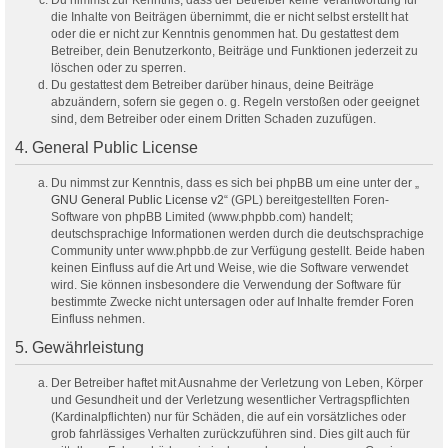
Du nimmst zur Kenntnis, dass der Betreiber keine Verantwortung für
die Inhalte von Beiträgen übernimmt, die er nicht selbst erstellt hat
oder die er nicht zur Kenntnis genommen hat. Du gestattest dem
Betreiber, dein Benutzerkonto, Beiträge und Funktionen jederzeit zu
löschen oder zu sperren.
Du gestattest dem Betreiber darüber hinaus, deine Beiträge
abzuändern, sofern sie gegen o. g. Regeln verstoßen oder geeignet
sind, dem Betreiber oder einem Dritten Schaden zuzufügen.
4. General Public License
Du nimmst zur Kenntnis, dass es sich bei phpBB um eine unter der „
GNU General Public License v2
“ (GPL) bereitgestellten Foren-
Software von phpBB Limited (www.phpbb.com) handelt;
deutschsprachige Informationen werden durch die deutschsprachige
Community unter www.phpbb.de zur Verfügung gestellt. Beide haben
keinen Einfluss auf die Art und Weise, wie die Software verwendet
wird. Sie können insbesondere die Verwendung der Software für
bestimmte Zwecke nicht untersagen oder auf Inhalte fremder Foren
Einfluss nehmen.
5. Gewährleistung
Der Betreiber haftet mit Ausnahme der Verletzung von Leben, Körper
und Gesundheit und der Verletzung wesentlicher Vertragspflichten
(Kardinalpflichten) nur für Schäden, die auf ein vorsätzliches oder
grob fahrlässiges Verhalten zurückzuführen sind. Dies gilt auch für