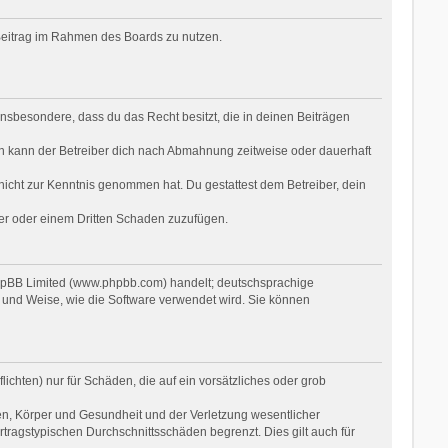
n Beitrag im Rahmen des Boards zu nutzen.
t insbesondere, dass du das Recht besitzt, die in deinen Beiträgen
n kann der Betreiber dich nach Abmahnung zeitweise oder dauerhaft
r nicht zur Kenntnis genommen hat. Du gestattest dem Betreiber, dein
ber oder einem Dritten Schaden zuzufügen.
phpBB Limited (www.phpbb.com) handelt; deutschsprachige
 und Weise, wie die Software verwendet wird. Sie können
ichten) nur für Schäden, die auf ein vorsätzliches oder grob
en, Körper und Gesundheit und der Verletzung wesentlicher
rtragstypischen Durchschnittsschäden begrenzt. Dies gilt auch für