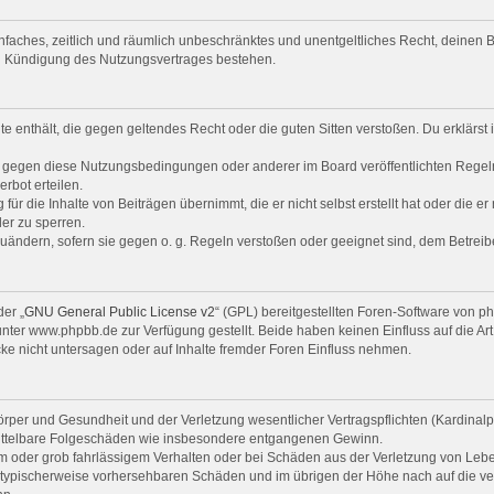
 einfaches, zeitlich und räumlich unbeschränktes und unentgeltliches Recht, deine
ch Kündigung des Nutzungsvertrages bestehen.
alte enthält, die gegen geltendes Recht oder die guten Sitten verstoßen. Du erklärs
n gegen diese Nutzungsbedingungen oder anderer im Board veröffentlichten Regel
rbot erteilen.
ür die Inhalte von Beiträgen übernimmt, die er nicht selbst erstellt hat oder die e
er zu sperren.
zuändern, sofern sie gegen o. g. Regeln verstoßen oder geeignet sind, dem Betrei
er „
GNU General Public License v2
“ (GPL) bereitgestellten Foren-Software von 
er www.phpbb.de zur Verfügung gestellt. Beide haben keinen Einfluss auf die Art
e nicht untersagen oder auf Inhalte fremder Foren Einfluss nehmen.
per und Gesundheit und der Verletzung wesentlicher Vertragspflichten (Kardinalpfl
r mittelbare Folgeschäden wie insbesondere entgangenen Gewinn.
em oder grob fahrlässigem Verhalten oder bei Schäden aus der Verletzung von Leb
uss typischerweise vorhersehbaren Schäden und im übrigen der Höhe nach auf die ve