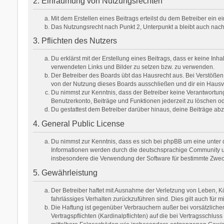
2. Einräumung von Nutzungsrechten
Mit dem Erstellen eines Beitrags erteilst du dem Betreiber ein
Das Nutzungsrecht nach Punkt 2, Unterpunkt a bleibt auch na
3. Pflichten des Nutzers
Du erklärst mit der Erstellung eines Beitrags, dass er keine Inh
verwendeten Links und Bilder zu setzen bzw. zu verwenden.
Der Betreiber des Boards übt das Hausrecht aus. Bei Verstöße
von der Nutzung dieses Boards ausschließen und dir ein Hausve
Du nimmst zur Kenntnis, dass der Betreiber keine Verantwortung f
Benutzerkonto, Beiträge und Funktionen jederzeit zu löschen od
Du gestattest dem Betreiber darüber hinaus, deine Beiträge ab
4. General Public License
Du nimmst zur Kenntnis, dass es sich bei phpBB um eine unter d
Informationen werden durch die deutschsprachige Community unt
insbesondere die Verwendung der Software für bestimmte Zweck
5. Gewährleistung
Der Betreiber haftet mit Ausnahme der Verletzung von Leben, Kör
fahrlässiges Verhalten zurückzuführen sind. Dies gilt auch fü
Die Haftung ist gegenüber Verbrauchern außer bei vorsätzlich
Vertragspflichten (Kardinalpflichten) auf die bei Vertragsschl