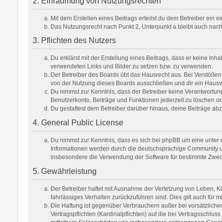
2. Einräumung von Nutzungsrechten
Mit dem Erstellen eines Beitrags erteilst du dem Betreiber ein
Das Nutzungsrecht nach Punkt 2, Unterpunkt a bleibt auch na
3. Pflichten des Nutzers
Du erklärst mit der Erstellung eines Beitrags, dass er keine Inh
verwendeten Links und Bilder zu setzen bzw. zu verwenden.
Der Betreiber des Boards übt das Hausrecht aus. Bei Verstöße
von der Nutzung dieses Boards ausschließen und dir ein Hausve
Du nimmst zur Kenntnis, dass der Betreiber keine Verantwortung f
Benutzerkonto, Beiträge und Funktionen jederzeit zu löschen od
Du gestattest dem Betreiber darüber hinaus, deine Beiträge ab
4. General Public License
Du nimmst zur Kenntnis, dass es sich bei phpBB um eine unter d
Informationen werden durch die deutschsprachige Community unt
insbesondere die Verwendung der Software für bestimmte Zweck
5. Gewährleistung
Der Betreiber haftet mit Ausnahme der Verletzung von Leben, Kör
fahrlässiges Verhalten zurückzuführen sind. Dies gilt auch fü
Die Haftung ist gegenüber Verbrauchern außer bei vorsätzlich
Vertragspflichten (Kardinalpflichten) auf die bei Vertragsschl