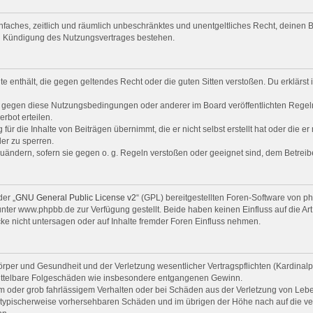
 einfaches, zeitlich und räumlich unbeschränktes und unentgeltliches Recht, deine
ch Kündigung des Nutzungsvertrages bestehen.
alte enthält, die gegen geltendes Recht oder die guten Sitten verstoßen. Du erklärs
n gegen diese Nutzungsbedingungen oder anderer im Board veröffentlichten Regel
rbot erteilen.
ür die Inhalte von Beiträgen übernimmt, die er nicht selbst erstellt hat oder die e
er zu sperren.
zuändern, sofern sie gegen o. g. Regeln verstoßen oder geeignet sind, dem Betrei
er „
GNU General Public License v2
“ (GPL) bereitgestellten Foren-Software von 
er www.phpbb.de zur Verfügung gestellt. Beide haben keinen Einfluss auf die Art
e nicht untersagen oder auf Inhalte fremder Foren Einfluss nehmen.
per und Gesundheit und der Verletzung wesentlicher Vertragspflichten (Kardinalpfl
r mittelbare Folgeschäden wie insbesondere entgangenen Gewinn.
em oder grob fahrlässigem Verhalten oder bei Schäden aus der Verletzung von Leb
uss typischerweise vorhersehbaren Schäden und im übrigen der Höhe nach auf die ve