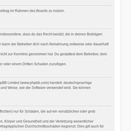
n Beitrag im Rahmen des Boards zu nutzen.
t insbesondere, dass du das Recht besitzt, die in deinen Beiträgen
n kann der Betreiber dich nach Abmahnung zeitweise oder dauerhaft
r nicht zur Kenntnis genommen hat. Du gestattest dem Betreiber, dein
ber oder einem Dritten Schaden zuzufügen.
phpBB Limited (www.phpbb.com) handelt; deutschsprachige
 und Weise, wie die Software verwendet wird. Sie können
ichten) nur für Schäden, die auf ein vorsätzliches oder grob
en, Körper und Gesundheit und der Verletzung wesentlicher
rtragstypischen Durchschnittsschäden begrenzt. Dies gilt auch für