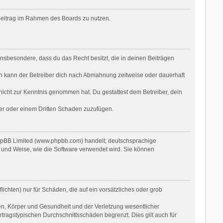
n Beitrag im Rahmen des Boards zu nutzen.
t insbesondere, dass du das Recht besitzt, die in deinen Beiträgen
n kann der Betreiber dich nach Abmahnung zeitweise oder dauerhaft
r nicht zur Kenntnis genommen hat. Du gestattest dem Betreiber, dein
ber oder einem Dritten Schaden zuzufügen.
phpBB Limited (www.phpbb.com) handelt; deutschsprachige
 und Weise, wie die Software verwendet wird. Sie können
ichten) nur für Schäden, die auf ein vorsätzliches oder grob
en, Körper und Gesundheit und der Verletzung wesentlicher
rtragstypischen Durchschnittsschäden begrenzt. Dies gilt auch für