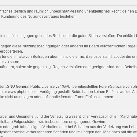
 einfaches, zeitlich und räumlich unbeschränktes und unentgeltliches Recht, deine
ch Kündigung des Nutzungsvertrages bestehen.
alte enthält, die gegen geltendes Recht oder die guten Sitten verstoßen. Du erklärs
n gegen diese Nutzungsbedingungen oder anderer im Board veröffentlichten Regel
rbot erteilen.
ür die Inhalte von Beiträgen übernimmt, die er nicht selbst erstellt hat oder die e
er zu sperren.
zuändern, sofern sie gegen o. g. Regeln verstoßen oder geeignet sind, dem Betrei
er „
GNU General Public License v2
“ (GPL) bereitgestellten Foren-Software von 
er www.phpbb.de zur Verfügung gestellt. Beide haben keinen Einfluss auf die Art
e nicht untersagen oder auf Inhalte fremder Foren Einfluss nehmen.
per und Gesundheit und der Verletzung wesentlicher Vertragspflichten (Kardinalpfl
r mittelbare Folgeschäden wie insbesondere entgangenen Gewinn.
em oder grob fahrlässigem Verhalten oder bei Schäden aus der Verletzung von Leb
uss typischerweise vorhersehbaren Schäden und im übrigen der Höhe nach auf die ve