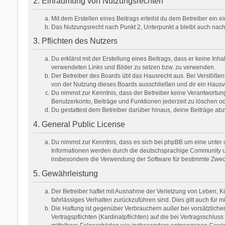
2. Einräumung von Nutzungsrechten
Mit dem Erstellen eines Beitrags erteilst du dem Betreiber ein
Das Nutzungsrecht nach Punkt 2, Unterpunkt a bleibt auch na
3. Pflichten des Nutzers
Du erklärst mit der Erstellung eines Beitrags, dass er keine Inh
verwendeten Links und Bilder zu setzen bzw. zu verwenden.
Der Betreiber des Boards übt das Hausrecht aus. Bei Verstöße
von der Nutzung dieses Boards ausschließen und dir ein Hausve
Du nimmst zur Kenntnis, dass der Betreiber keine Verantwortung f
Benutzerkonto, Beiträge und Funktionen jederzeit zu löschen od
Du gestattest dem Betreiber darüber hinaus, deine Beiträge ab
4. General Public License
Du nimmst zur Kenntnis, dass es sich bei phpBB um eine unter d
Informationen werden durch die deutschsprachige Community unt
insbesondere die Verwendung der Software für bestimmte Zweck
5. Gewährleistung
Der Betreiber haftet mit Ausnahme der Verletzung von Leben, Kör
fahrlässiges Verhalten zurückzuführen sind. Dies gilt auch fü
Die Haftung ist gegenüber Verbrauchern außer bei vorsätzlich
Vertragspflichten (Kardinalpflichten) auf die bei Vertragsschl