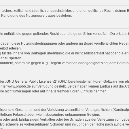
 einfaches, zeitlich und räumlich unbeschränktes und unentgeltliches Recht, deine
ch Kündigung des Nutzungsvertrages bestehen.
alte enthält, die gegen geltendes Recht oder die guten Sitten verstoßen. Du erklärs
n gegen diese Nutzungsbedingungen oder anderer im Board veröffentlichten Regel
rbot erteilen.
ür die Inhalte von Beiträgen übernimmt, die er nicht selbst erstellt hat oder die e
er zu sperren.
zuändern, sofern sie gegen o. g. Regeln verstoßen oder geeignet sind, dem Betrei
er „
GNU General Public License v2
“ (GPL) bereitgestellten Foren-Software von 
er www.phpbb.de zur Verfügung gestellt. Beide haben keinen Einfluss auf die Art
e nicht untersagen oder auf Inhalte fremder Foren Einfluss nehmen.
per und Gesundheit und der Verletzung wesentlicher Vertragspflichten (Kardinalpfl
r mittelbare Folgeschäden wie insbesondere entgangenen Gewinn.
em oder grob fahrlässigem Verhalten oder bei Schäden aus der Verletzung von Leb
uss typischerweise vorhersehbaren Schäden und im übrigen der Höhe nach auf die ve