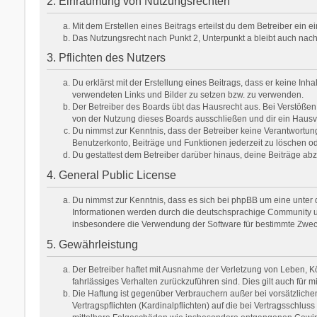
2. Einräumung von Nutzungsrechten
Mit dem Erstellen eines Beitrags erteilst du dem Betreiber ein
Das Nutzungsrecht nach Punkt 2, Unterpunkt a bleibt auch na
3. Pflichten des Nutzers
Du erklärst mit der Erstellung eines Beitrags, dass er keine Inh
verwendeten Links und Bilder zu setzen bzw. zu verwenden.
Der Betreiber des Boards übt das Hausrecht aus. Bei Verstöße
von der Nutzung dieses Boards ausschließen und dir ein Hausve
Du nimmst zur Kenntnis, dass der Betreiber keine Verantwortung f
Benutzerkonto, Beiträge und Funktionen jederzeit zu löschen od
Du gestattest dem Betreiber darüber hinaus, deine Beiträge ab
4. General Public License
Du nimmst zur Kenntnis, dass es sich bei phpBB um eine unter d
Informationen werden durch die deutschsprachige Community unt
insbesondere die Verwendung der Software für bestimmte Zweck
5. Gewährleistung
Der Betreiber haftet mit Ausnahme der Verletzung von Leben, Kör
fahrlässiges Verhalten zurückzuführen sind. Dies gilt auch fü
Die Haftung ist gegenüber Verbrauchern außer bei vorsätzlich
Vertragspflichten (Kardinalpflichten) auf die bei Vertragsschl