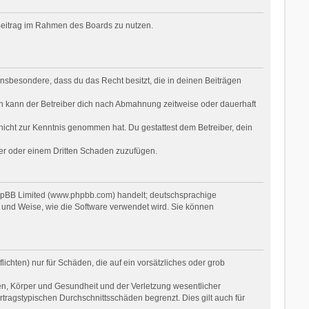
n Beitrag im Rahmen des Boards zu nutzen.
t insbesondere, dass du das Recht besitzt, die in deinen Beiträgen
n kann der Betreiber dich nach Abmahnung zeitweise oder dauerhaft
r nicht zur Kenntnis genommen hat. Du gestattest dem Betreiber, dein
ber oder einem Dritten Schaden zuzufügen.
phpBB Limited (www.phpbb.com) handelt; deutschsprachige
 und Weise, wie die Software verwendet wird. Sie können
ichten) nur für Schäden, die auf ein vorsätzliches oder grob
en, Körper und Gesundheit und der Verletzung wesentlicher
rtragstypischen Durchschnittsschäden begrenzt. Dies gilt auch für