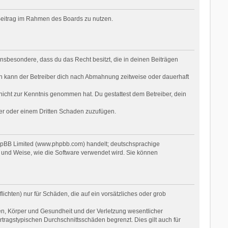
n Beitrag im Rahmen des Boards zu nutzen.
t insbesondere, dass du das Recht besitzt, die in deinen Beiträgen
n kann der Betreiber dich nach Abmahnung zeitweise oder dauerhaft
r nicht zur Kenntnis genommen hat. Du gestattest dem Betreiber, dein
ber oder einem Dritten Schaden zuzufügen.
phpBB Limited (www.phpbb.com) handelt; deutschsprachige
 und Weise, wie die Software verwendet wird. Sie können
ichten) nur für Schäden, die auf ein vorsätzliches oder grob
en, Körper und Gesundheit und der Verletzung wesentlicher
rtragstypischen Durchschnittsschäden begrenzt. Dies gilt auch für