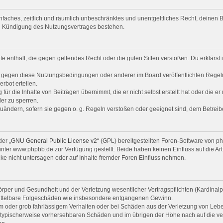
 einfaches, zeitlich und räumlich unbeschränktes und unentgeltliches Recht, deine
ch Kündigung des Nutzungsvertrages bestehen.
alte enthält, die gegen geltendes Recht oder die guten Sitten verstoßen. Du erklärs
n gegen diese Nutzungsbedingungen oder anderer im Board veröffentlichten Regel
rbot erteilen.
ür die Inhalte von Beiträgen übernimmt, die er nicht selbst erstellt hat oder die e
er zu sperren.
zuändern, sofern sie gegen o. g. Regeln verstoßen oder geeignet sind, dem Betrei
er „
GNU General Public License v2
“ (GPL) bereitgestellten Foren-Software von 
er www.phpbb.de zur Verfügung gestellt. Beide haben keinen Einfluss auf die Art
e nicht untersagen oder auf Inhalte fremder Foren Einfluss nehmen.
per und Gesundheit und der Verletzung wesentlicher Vertragspflichten (Kardinalpfl
r mittelbare Folgeschäden wie insbesondere entgangenen Gewinn.
em oder grob fahrlässigem Verhalten oder bei Schäden aus der Verletzung von Leb
uss typischerweise vorhersehbaren Schäden und im übrigen der Höhe nach auf die ve