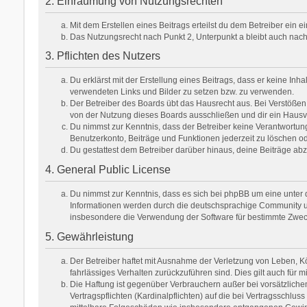
2. Einräumung von Nutzungsrechten
Mit dem Erstellen eines Beitrags erteilst du dem Betreiber ein
Das Nutzungsrecht nach Punkt 2, Unterpunkt a bleibt auch na
3. Pflichten des Nutzers
Du erklärst mit der Erstellung eines Beitrags, dass er keine Inh
verwendeten Links und Bilder zu setzen bzw. zu verwenden.
Der Betreiber des Boards übt das Hausrecht aus. Bei Verstöße
von der Nutzung dieses Boards ausschließen und dir ein Hausve
Du nimmst zur Kenntnis, dass der Betreiber keine Verantwortung f
Benutzerkonto, Beiträge und Funktionen jederzeit zu löschen od
Du gestattest dem Betreiber darüber hinaus, deine Beiträge ab
4. General Public License
Du nimmst zur Kenntnis, dass es sich bei phpBB um eine unter d
Informationen werden durch die deutschsprachige Community unt
insbesondere die Verwendung der Software für bestimmte Zweck
5. Gewährleistung
Der Betreiber haftet mit Ausnahme der Verletzung von Leben, Kör
fahrlässiges Verhalten zurückzuführen sind. Dies gilt auch fü
Die Haftung ist gegenüber Verbrauchern außer bei vorsätzlich
Vertragspflichten (Kardinalpflichten) auf die bei Vertragsschl