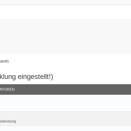
ellt!)
lung eingestellt!)
RFOREN
kanbindung