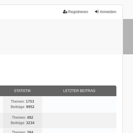
Registrieren
Anmelden
STATISTIK
LETZTER BEITRAG
Themen:
1753
Beiträge:
9952
Themen:
492
Beiträge:
3234
Themen:
284