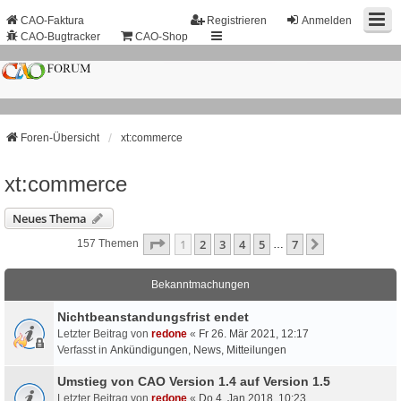
CAO-Faktura
Registrieren
Anmelden
CAO-Bugtracker
CAO-Shop
Foren-Übersicht
xt:commerce
xt:commerce
Neues Thema
Seite
1
Von
7
1
2
3
4
5
7
Nächste
157 Themen
…
Bekanntmachungen
Nichtbeanstandungs­frist endet
Letzter Beitrag von
redone
«
Fr 26. Mär 2021, 12:17
Verfasst in
Ankündigungen, News, Mitteilungen
Umstieg von CAO Version 1.4 auf Version 1.5
Letzter Beitrag von
redone
«
Do 4. Jan 2018, 10:23