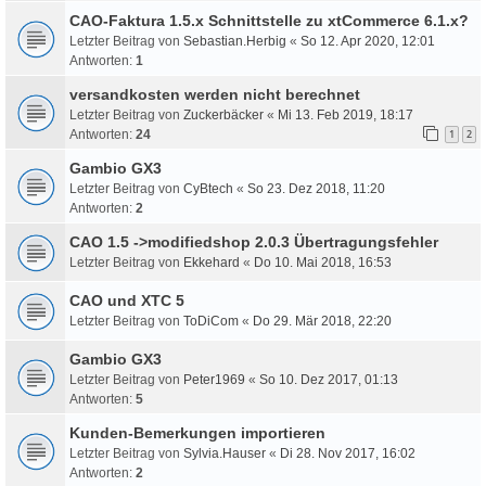
CAO-Faktura 1.5.x Schnittstelle zu xtCommerce 6.1.x?
Letzter Beitrag von
Sebastian.Herbig
«
So 12. Apr 2020, 12:01
Antworten:
1
versandkosten werden nicht berechnet
Letzter Beitrag von
Zuckerbäcker
«
Mi 13. Feb 2019, 18:17
Antworten:
24
1
2
Gambio GX3
Letzter Beitrag von
CyBtech
«
So 23. Dez 2018, 11:20
Antworten:
2
CAO 1.5 ->modifiedshop 2.0.3 Übertragungsfehler
Letzter Beitrag von
Ekkehard
«
Do 10. Mai 2018, 16:53
CAO und XTC 5
Letzter Beitrag von
ToDiCom
«
Do 29. Mär 2018, 22:20
Gambio GX3
Letzter Beitrag von
Peter1969
«
So 10. Dez 2017, 01:13
Antworten:
5
Kunden-Bemerkungen importieren
Letzter Beitrag von
Sylvia.Hauser
«
Di 28. Nov 2017, 16:02
Antworten:
2