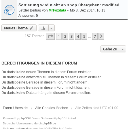
Sortierung wird nicht an shop übergeben: modified
Letzter Beitrag von
MrFoxdata
«
Mo 8. Dez 2014, 16:13
Antworten:
5
Neues Thema
Seite
1
Von
7
1
2
3
4
5
7
Nächste
157 Themen
…
Gehe Zu
BERECHTIGUNGEN IN DIESEM FORUM
Du darfst
keine
neuen Themen in diesem Forum erstellen.
Du darfst
keine
Antworten zu Themen in diesem Forum erstellen.
Du darfst deine Beiträge in diesem Forum
nicht
ändern.
Du darfst deine Beiträge in diesem Forum
nicht
löschen.
Du darfst
keine
Dateianhänge in diesem Forum erstellen.
Foren-Übersicht
Alle Cookies löschen
Alle Zeiten sind
UTC+01:00
Powered by
phpBB
® Forum Software © phpBB Limited
Deutsche Übersetzung durch
phpBB.de
Style
we_universal
created by INVENTEA & v12mike