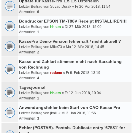
Update für Kasse-Pro 1.5.1.5 Österreich
Letzter Beitrag von
Suvad.Durak
«
Fr 20. Apr 2018, 11:54
Antworten:
6
Bondrucker EPSON TM-T88V Receipt INSTALLIREN!!!
Letzter Beitrag von
hh-cm
«
Di 27. Mär 2018, 15:09
Antworten:
1
KassePro Demo-Version fehlerhaft / nicht aktuell ?
Letzter Beitrag von
Mike73
«
Mo 12. Mär 2018, 14:45
Antworten:
2
Kasse und Zahlart stimmen nicht nach Barzahlung
von Rechnung
Letzter Beitrag von
redone
«
Fr 9. Feb 2018, 13:19
Antworten:
4
Tagesjournal
Letzter Beitrag von
hh-cm
«
Fr 12. Jan 2018, 10:04
Antworten:
1
Anwendungsfehler beim Start von CAO Kasse Pro
Letzter Beitrag von
jknill
«
Mi 3. Jan 2018, 11:56
Antworten:
3
Fehler (POSTAB): Postab: Dublicate entry '67581' for