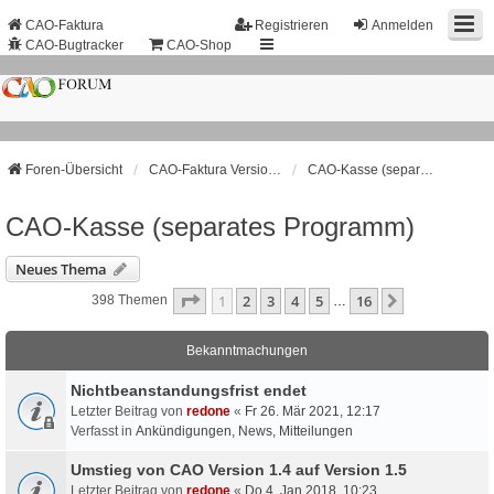
CAO-Faktura
Registrieren
Anmelden
CAO-Bugtracker
CAO-Shop
Foren-Übersicht
CAO-Faktura Version 1.4.x.x (Entwicklung eingestellt!)
CAO-Kasse (separates Programm)
CAO-Kasse (separates Programm)
Neues Thema
Seite
1
Von
16
1
2
3
4
5
16
Nächste
398 Themen
…
Bekanntmachungen
Nichtbeanstandungs­frist endet
Letzter Beitrag von
redone
«
Fr 26. Mär 2021, 12:17
Verfasst in
Ankündigungen, News, Mitteilungen
Umstieg von CAO Version 1.4 auf Version 1.5
Letzter Beitrag von
redone
«
Do 4. Jan 2018, 10:23