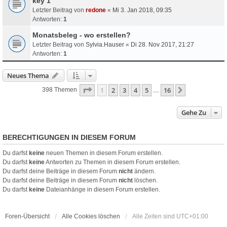
key 1
Letzter Beitrag von
redone
«
Mi 3. Jan 2018, 09:35
Antworten:
1
Monatsbeleg - wo erstellen?
Letzter Beitrag von
Sylvia.Hauser
«
Di 28. Nov 2017, 21:27
Antworten:
1
Neues Thema
Seite
1
Von
16
1
2
3
4
5
16
Nächste
398 Themen
…
Gehe Zu
BERECHTIGUNGEN IN DIESEM FORUM
Du darfst
keine
neuen Themen in diesem Forum erstellen.
Du darfst
keine
Antworten zu Themen in diesem Forum erstellen.
Du darfst deine Beiträge in diesem Forum
nicht
ändern.
Du darfst deine Beiträge in diesem Forum
nicht
löschen.
Du darfst
keine
Dateianhänge in diesem Forum erstellen.
Foren-Übersicht
Alle Cookies löschen
Alle Zeiten sind
UTC+01:00