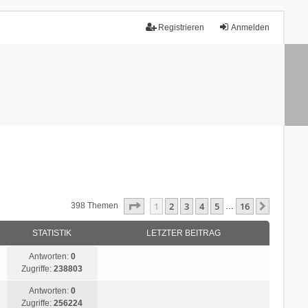
Registrieren
Anmelden
Seite
1
Von
16
1
2
3
4
5
16
Nächste
398 Themen
…
STATISTIK
LETZTER BEITRAG
Antworten:
0
Zugriffe:
238803
Antworten:
0
Zugriffe:
256224