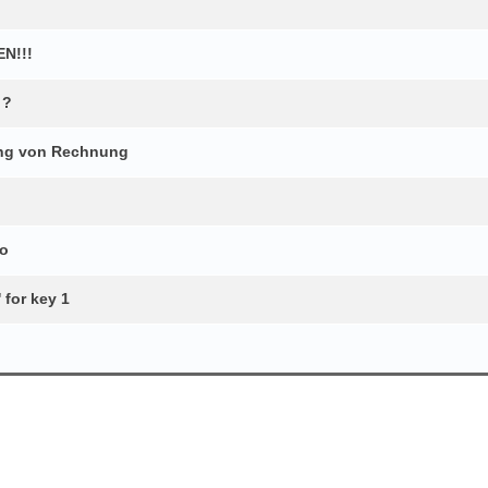
N!!!
 ?
ung von Rechnung
ro
 for key 1