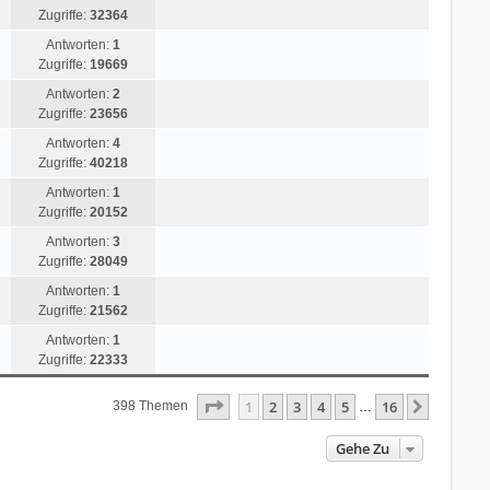
Zugriffe:
32364
Antworten:
1
Zugriffe:
19669
Antworten:
2
Zugriffe:
23656
Antworten:
4
Zugriffe:
40218
Antworten:
1
Zugriffe:
20152
Antworten:
3
Zugriffe:
28049
Antworten:
1
Zugriffe:
21562
Antworten:
1
Zugriffe:
22333
Seite
1
Von
16
1
2
3
4
5
16
Nächste
398 Themen
…
Gehe Zu