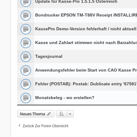
Update für Kasse-Pro 1.5.1.5 Österreich
Bondrucker EPSON TM-T88V Receipt INSTALLIRE
KassePro Demo-Version fehlerhaft / nicht aktuell
Kasse und Zahlart stimmen nicht nach Barzahl
Tagesjournal
Anwendungsfehler beim Start von CAO Kasse P
Fehler (POSTAB): Postab: Dublicate entry '67581'
Monatsbeleg - wo erstellen?
Neues Thema
Zurück Zur Foren-Übersicht