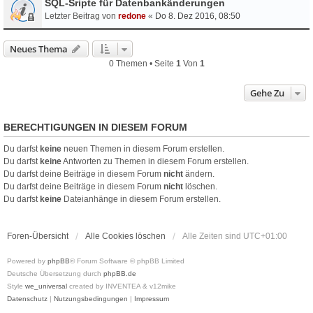
SQL-Sripte für Datenbankänderungen
Letzter Beitrag von
redone
«
Do 8. Dez 2016, 08:50
Neues Thema
0 Themen • Seite
1
Von
1
Gehe Zu
BERECHTIGUNGEN IN DIESEM FORUM
Du darfst
keine
neuen Themen in diesem Forum erstellen.
Du darfst
keine
Antworten zu Themen in diesem Forum erstellen.
Du darfst deine Beiträge in diesem Forum
nicht
ändern.
Du darfst deine Beiträge in diesem Forum
nicht
löschen.
Du darfst
keine
Dateianhänge in diesem Forum erstellen.
Foren-Übersicht
Alle Cookies löschen
Alle Zeiten sind
UTC+01:00
Powered by
phpBB
® Forum Software © phpBB Limited
Deutsche Übersetzung durch
phpBB.de
Style
we_universal
created by INVENTEA & v12mike
Datenschutz
|
Nutzungsbedingungen
|
Impressum