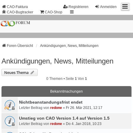
CAO-Faktura
Registrieren
Anmelden
CAO-Bugtracker
CAO-Shop
Foren-Übersicht
Ankündigungen, News, Mitteilungen
Ankündigungen, News, Mitteilungen
Neues Thema
0 Themen • Seite
1
Von
1
Bekanntmachungen
Nichtbeanstandungs­frist endet
Letzter Beitrag von
redone
«
Fr 26. Mär 2021, 12:17
Umstieg von CAO Version 1.4 auf Version 1.5
Letzter Beitrag von
redone
«
Do 4. Jan 2018, 10:23