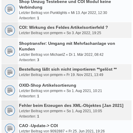
Shop Umzug Testebene und COI Modul keine
Verbindung
Letzter Beitrag von
Punklights
«
Mi 13. Apr 2022, 12:30
Antworten:
1
COI: Wirkung des Feldes Artikelsortierfeld ?
Letzter Beitrag von
prmprm
«
So 3. Apr 2022, 19:25
Shoptransfer: Umgang mit Mehrfachanlage von
Kunden
Letzter Beitrag von
MichaelZ
«
Di 1. Mär 2022, 08:42
Antworten:
3
Bestellung läßt sich nicht importieren **gelöst **
Letzter Beitrag von
prmprm
«
Fr 19. Nov 2021, 13:49
OXID-Shop Artikelsortierung
Letzter Beitrag von
prmprm
«
So 1. Aug 2021, 10:21
Antworten:
1
Fehler beim Erzeugen des XML-Objektes [Jan 2021]
Letzter Beitrag von
prmprm
«
So 1. Aug 2021, 10:05
Antworten:
1
CAO -Update-> COI
Letzter Beitrag von
9092887
«
Fr 25. Jun 2021, 19:26