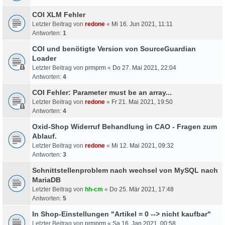
COI XLM Fehler
Letzter Beitrag von
redone
«
Mi 16. Jun 2021, 11:11
Antworten:
1
COI und benötigte Version von SourceGuardian
Loader
Letzter Beitrag von
prmprm
«
Do 27. Mai 2021, 22:04
Antworten:
4
COI Fehler: Parameter must be an array...
Letzter Beitrag von
redone
«
Fr 21. Mai 2021, 19:50
Antworten:
4
Oxid-Shop Widerruf Behandlung in CAO - Fragen zum
Ablauf.
Letzter Beitrag von
redone
«
Mi 12. Mai 2021, 09:32
Antworten:
3
Schnittstellenproblem nach wechsel von MySQL nach
MariaDB
Letzter Beitrag von
hh-cm
«
Do 25. Mär 2021, 17:48
Antworten:
5
In Shop-Einstellungen "Artikel = 0 --> nicht kaufbar"
Letzter Beitrag von
prmprm
«
Sa 16. Jan 2021, 00:58