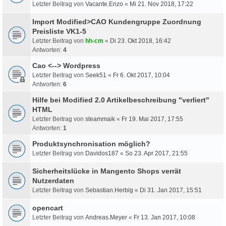
Letzter Beitrag von
Vacante.Enzo
«
Mi 21. Nov 2018, 17:22
Import Modified>CAO Kundengruppe Zuordnung
Preisliste VK1-5
Letzter Beitrag von
hh-cm
«
Di 23. Okt 2018, 16:42
Antworten:
4
Cao <--> Wordpress
Letzter Beitrag von
Seek51
«
Fr 6. Okt 2017, 10:04
Antworten:
6
Hilfe bei Modified 2.0 Artikelbeschreibung "verliert"
HTML
Letzter Beitrag von
steammaik
«
Fr 19. Mai 2017, 17:55
Antworten:
1
Produktsynchronisation möglich?
Letzter Beitrag von
Davidos187
«
So 23. Apr 2017, 21:55
Sicherheitslücke in Mangento Shops verrät
Nutzerdaten
Letzter Beitrag von
Sebastian.Herbig
«
Di 31. Jan 2017, 15:51
opencart
Letzter Beitrag von
Andreas.Meyer
«
Fr 13. Jan 2017, 10:08