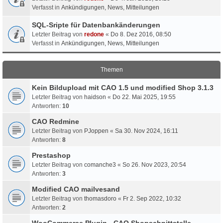
Verfasst in
Ankündigungen, News, Mitteilungen
SQL-Sripte für Datenbankänderungen
Letzter Beitrag von
redone
«
Do 8. Dez 2016, 08:50
Verfasst in
Ankündigungen, News, Mitteilungen
Themen
Kein Bildupload mit CAO 1.5 und modified Shop 3.1.3
Letzter Beitrag von
haidson
«
Do 22. Mai 2025, 19:55
Antworten:
10
CAO Redmine
Letzter Beitrag von
PJoppen
«
Sa 30. Nov 2024, 16:11
Antworten:
8
Prestashop
Letzter Beitrag von
comanche3
«
So 26. Nov 2023, 20:54
Antworten:
3
Modified CAO mailvesand
Letzter Beitrag von
thomasdoro
«
Fr 2. Sep 2022, 10:32
Antworten:
2
WooCommerce Plugin - CAO Shopschnittstelle