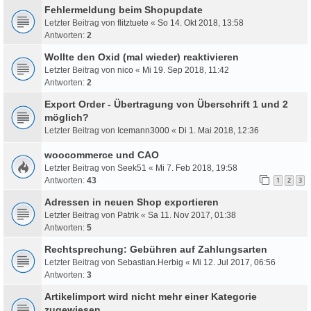
Fehlermeldung beim Shopupdate
Letzter Beitrag von
flitztuete
«
So 14. Okt 2018, 13:58
Antworten:
2
Wollte den Oxid (mal wieder) reaktivieren
Letzter Beitrag von
nico
«
Mi 19. Sep 2018, 11:42
Antworten:
2
Export Order - Übertragung von Überschrift 1 und 2
möglich?
Letzter Beitrag von
Icemann3000
«
Di 1. Mai 2018, 12:36
woocommerce und CAO
Letzter Beitrag von
Seek51
«
Mi 7. Feb 2018, 19:58
Antworten:
43
1
2
3
Adressen in neuen Shop exportieren
Letzter Beitrag von
Patrik
«
Sa 11. Nov 2017, 01:38
Antworten:
5
Rechtsprechung: Gebühren auf Zahlungsarten
Letzter Beitrag von
Sebastian.Herbig
«
Mi 12. Jul 2017, 06:56
Antworten:
3
Artikelimport wird nicht mehr einer Kategorie
zugewiesen