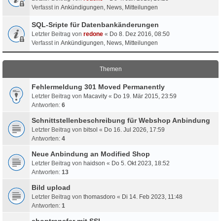
Verfasst in
Ankündigungen, News, Mitteilungen
SQL-Sripte für Datenbankänderungen
Letzter Beitrag von
redone
«
Do 8. Dez 2016, 08:50
Verfasst in
Ankündigungen, News, Mitteilungen
Themen
Fehlermeldung 301 Moved Permanently
Letzter Beitrag von
Macavity
«
Do 19. Mär 2015, 23:59
Antworten:
6
Schnittstellenbeschreibung für Webshop Anbindung
Letzter Beitrag von
bitsol
«
Do 16. Jul 2026, 17:59
Antworten:
4
Neue Anbindung an Modified Shop
Letzter Beitrag von
haidson
«
Do 5. Okt 2023, 18:52
Antworten:
13
Bild upload
Letzter Beitrag von
thomasdoro
«
Di 14. Feb 2023, 11:48
Antworten:
1
shoptransfer mit SSL