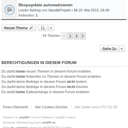
Shopupdate automatisieren
Letzter Beitrag von
AkustikProjekt
«
Mi 20. Mai 2015, 08:40
Antworten:
1
Neues Thema
1
2
3
Nächste
54 Themen
Gehe Zu
BERECHTIGUNGEN IN DIESEM FORUM
Du darfst
keine
neuen Themen in diesem Forum erstellen.
Du darfst
keine
Antworten zu Themen in diesem Forum erstellen.
Du darfst deine Beiträge in diesem Forum
nicht
ändern.
Du darfst deine Beiträge in diesem Forum
nicht
löschen.
Du darfst
keine
Dateianhänge in diesem Forum erstellen.
Foren-Übersicht
Alle Cookies löschen
Alle Zeiten sind
UTC+01:00
Powered by
phpBB
® Forum Software © phpBB Limited
Deutsche Übersetzung durch
phpBB.de
Style
we_universal
created by INVENTEA & v12mike