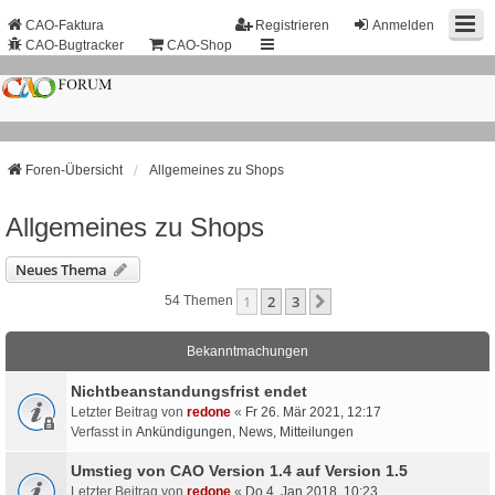
CAO-Faktura
Registrieren
Anmelden
CAO-Bugtracker
CAO-Shop
Foren-Übersicht
Allgemeines zu Shops
Allgemeines zu Shops
Neues Thema
1
2
3
Nächste
54 Themen
Bekanntmachungen
Nichtbeanstandungs­frist endet
Letzter Beitrag von
redone
«
Fr 26. Mär 2021, 12:17
Verfasst in
Ankündigungen, News, Mitteilungen
Umstieg von CAO Version 1.4 auf Version 1.5
Letzter Beitrag von
redone
«
Do 4. Jan 2018, 10:23