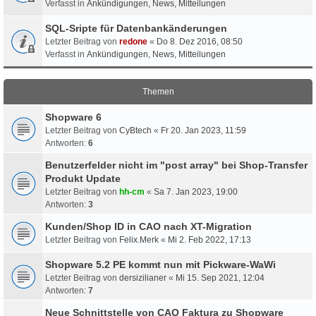
Verfasst in
Ankündigungen, News, Mitteilungen
SQL-Sripte für Datenbankänderungen
Letzter Beitrag von
redone
«
Do 8. Dez 2016, 08:50
Verfasst in
Ankündigungen, News, Mitteilungen
Themen
Shopware 6
Letzter Beitrag von
CyBtech
«
Fr 20. Jan 2023, 11:59
Antworten:
6
Benutzerfelder nicht im "post array" bei Shop-Transfer
Produkt Update
Letzter Beitrag von
hh-cm
«
Sa 7. Jan 2023, 19:00
Antworten:
3
Kunden/Shop ID in CAO nach XT-Migration
Letzter Beitrag von
Felix.Merk
«
Mi 2. Feb 2022, 17:13
Shopware 5.2 PE kommt nun mit Pickware-WaWi
Letzter Beitrag von
dersizilianer
«
Mi 15. Sep 2021, 12:04
Antworten:
7
Neue Schnittstelle von CAO Faktura zu Shopware