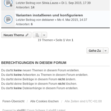
Letzter Beitrag von
Silvia.Lauss
«
Di 1. Sep 2015, 17:39
Antworten:
14
Varianten installieren und konfigurieren
Letzter Beitrag von
debianer
«
Mo 4. Mai 2015, 14:37
Antworten:
6
Neues Thema
19 Themen • Seite
1
Von
1
Gehe Zu
BERECHTIGUNGEN IN DIESEM FORUM
Du darfst
keine
neuen Themen in diesem Forum erstellen.
Du darfst
keine
Antworten zu Themen in diesem Forum erstellen.
Du darfst deine Beiträge in diesem Forum
nicht
ändern.
Du darfst deine Beiträge in diesem Forum
nicht
löschen.
Du darfst
keine
Dateianhänge in diesem Forum erstellen.
Foren-Übersicht
Alle Cookies löschen
Alle Zeiten sind
UTC+01:00
Powered by
phpBB
® Forum Software © phpBB Limited