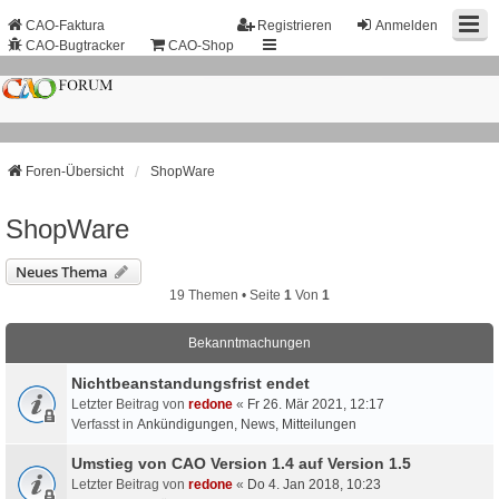
CAO-Faktura
Registrieren
Anmelden
CAO-Bugtracker
CAO-Shop
Foren-Übersicht
ShopWare
ShopWare
Neues Thema
19 Themen • Seite
1
Von
1
Bekanntmachungen
Nichtbeanstandungs­frist endet
Letzter Beitrag von
redone
«
Fr 26. Mär 2021, 12:17
Verfasst in
Ankündigungen, News, Mitteilungen
Umstieg von CAO Version 1.4 auf Version 1.5
Letzter Beitrag von
redone
«
Do 4. Jan 2018, 10:23