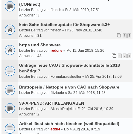
(CONnect)
Letzter Beitrag von
ffetech
«
Fr 8. Mär 2019, 17:51
Antworten:
3
kein Schnittstellenupdate für Shopware 5.3+
Letzter Beitrag von
ffetech
«
Fr 23. Nov 2018, 16:48
Antworten:
31
1
2
https und Shopware
Letzter Beitrag von
redone
«
Mo 11. Jun 2018, 15:26
Antworten:
43
1
2
3
Umfrage neue CAO / Shopware-Schnittstelle 2018
benötigt ?
Letzter Beitrag von
Formularausfueller
«
Mi 25. Apr 2018, 12:09
Bruttopreis / Nettopreis von CAO nach Shopware
Letzter Beitrag von
flitztuete
«
Sa 24. Mär 2018, 11:48
99-APPEND: ARTIKELANGABEN
Letzter Beitrag von
AkustikProjekt
«
Fr 21. Okt 2016, 10:39
Antworten:
2
Artikel lässt sich nicht löschen (weil Shopartikel)
Letzter Beitrag von
eddi-t
«
Do 4. Aug 2016, 07:19