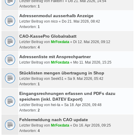
Letzter Beitrag von
FaktorIT
«
Do 21. Mai 2026, 14:54
Antworten:
1
Adressenmodul ausserhalb Anzeige
Letzter Beitrag von
nico
«
Do 21. Mai 2026, 08:42
Antworten:
1
CAO-KassePro Globalrabatt
Letzter Beitrag von
MrFoxdata
«
Di 12. Mai 2026, 09:12
Antworten:
4
Adressenliste mit Ansprechpartner
Letzter Beitrag von
MrFoxdata
«
Mo 11. Mai 2026, 15:25
Stücklisten mengen übertragung in Shop
Letzter Beitrag von
Seek51
«
Sa 9. Mai 2026, 05:42
Antworten:
1
Eingangsrechnungen erfassen und PDFs dazu
speichern (inkl. DATEV Export)
Letzter Beitrag von
hei-ta
«
Sa 18. Apr 2026, 09:48
Antworten:
2
Fehlermeldung nach CAO update
Letzter Beitrag von
MrFoxdata
«
Do 16. Apr 2026, 09:25
Antworten:
4