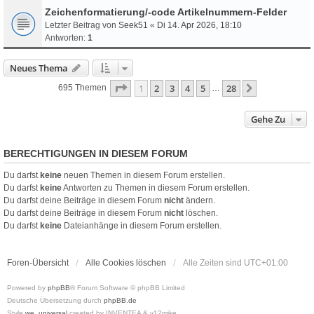
Zeichenformatierung/-code Artikelnummern-Felder
Letzter Beitrag von
Seek51
«
Di 14. Apr 2026, 18:10
Antworten:
1
Neues Thema
Seite
1
Von
28
1
2
3
4
5
28
Nächste
695 Themen
…
Gehe Zu
BERECHTIGUNGEN IN DIESEM FORUM
Du darfst
keine
neuen Themen in diesem Forum erstellen.
Du darfst
keine
Antworten zu Themen in diesem Forum erstellen.
Du darfst deine Beiträge in diesem Forum
nicht
ändern.
Du darfst deine Beiträge in diesem Forum
nicht
löschen.
Du darfst
keine
Dateianhänge in diesem Forum erstellen.
Foren-Übersicht
Alle Cookies löschen
Alle Zeiten sind
UTC+01:00
Powered by
phpBB
® Forum Software © phpBB Limited
Deutsche Übersetzung durch
phpBB.de
Style
we_universal
created by INVENTEA & v12mike