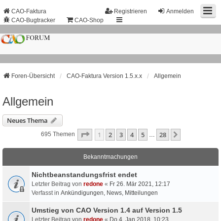
CAO-Faktura
Registrieren
Anmelden
CAO-Bugtracker
CAO-Shop
Foren-Übersicht
CAO-Faktura Version 1.5.x.x
Allgemein
Allgemein
Neues Thema
Seite
1
Von
28
1
2
3
4
5
28
Nächste
695 Themen
…
Bekanntmachungen
Nichtbeanstandungs­frist endet
Letzter Beitrag von
redone
«
Fr 26. Mär 2021, 12:17
Verfasst in
Ankündigungen, News, Mitteilungen
Umstieg von CAO Version 1.4 auf Version 1.5
Letzter Beitrag von
redone
«
Do 4. Jan 2018, 10:23