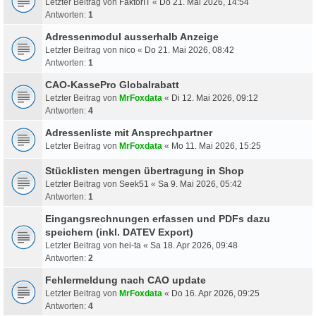
Letzter Beitrag von
FaktorIT
«
Do 21. Mai 2026, 14:54
Antworten:
1
Adressenmodul ausserhalb Anzeige
Letzter Beitrag von
nico
«
Do 21. Mai 2026, 08:42
Antworten:
1
CAO-KassePro Globalrabatt
Letzter Beitrag von
MrFoxdata
«
Di 12. Mai 2026, 09:12
Antworten:
4
Adressenliste mit Ansprechpartner
Letzter Beitrag von
MrFoxdata
«
Mo 11. Mai 2026, 15:25
Stücklisten mengen übertragung in Shop
Letzter Beitrag von
Seek51
«
Sa 9. Mai 2026, 05:42
Antworten:
1
Eingangsrechnungen erfassen und PDFs dazu
speichern (inkl. DATEV Export)
Letzter Beitrag von
hei-ta
«
Sa 18. Apr 2026, 09:48
Antworten:
2
Fehlermeldung nach CAO update
Letzter Beitrag von
MrFoxdata
«
Do 16. Apr 2026, 09:25
Antworten:
4