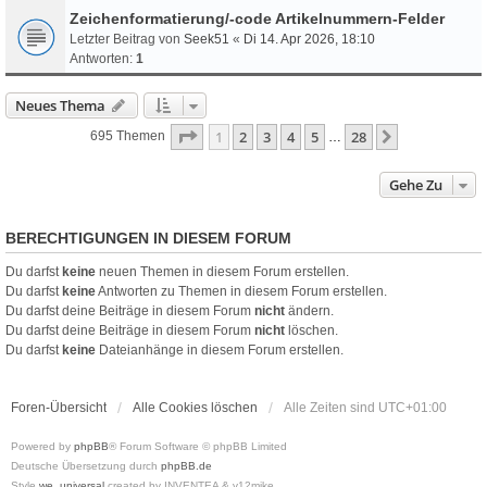
Zeichenformatierung/-code Artikelnummern-Felder
Letzter Beitrag von
Seek51
«
Di 14. Apr 2026, 18:10
Antworten:
1
Neues Thema
Seite
1
Von
28
1
2
3
4
5
28
Nächste
695 Themen
…
Gehe Zu
BERECHTIGUNGEN IN DIESEM FORUM
Du darfst
keine
neuen Themen in diesem Forum erstellen.
Du darfst
keine
Antworten zu Themen in diesem Forum erstellen.
Du darfst deine Beiträge in diesem Forum
nicht
ändern.
Du darfst deine Beiträge in diesem Forum
nicht
löschen.
Du darfst
keine
Dateianhänge in diesem Forum erstellen.
Foren-Übersicht
Alle Cookies löschen
Alle Zeiten sind
UTC+01:00
Powered by
phpBB
® Forum Software © phpBB Limited
Deutsche Übersetzung durch
phpBB.de
Style
we_universal
created by INVENTEA & v12mike