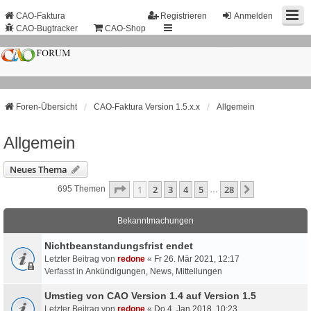
CAO-Faktura
Registrieren
Anmelden
CAO-Bugtracker
CAO-Shop
Foren-Übersicht
CAO-Faktura Version 1.5.x.x
Allgemein
Allgemein
Neues Thema
Seite
1
Von
28
1
2
3
4
5
28
Nächste
695 Themen
…
Bekanntmachungen
Nichtbeanstandungs­frist endet
Letzter Beitrag von
redone
«
Fr 26. Mär 2021, 12:17
Verfasst in
Ankündigungen, News, Mitteilungen
Umstieg von CAO Version 1.4 auf Version 1.5
Letzter Beitrag von
redone
«
Do 4. Jan 2018, 10:23