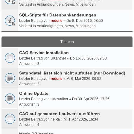
Verfasst in
Ankündigungen, News, Mitteilungen
SQL-Sripte für Datenbankänderungen
Letzter Beitrag von
redone
«
Do 8. Dez 2016, 08:50
Verfasst in
Ankündigungen, News, Mitteilungen
Themen
CAO Service Installation
Letzter Beitrag von
UKantner
«
Do 16. Jul 2026, 09:58
Antworten:
2
Setupdatei lässt sich nicht aufrufen (nur Download)
Letzter Beitrag von
redone
«
Mi 6. Mai 2026, 09:52
Antworten:
3
Online Update
Letzter Beitrag von
sidewalker
«
Do 30. Apr 2026, 17:26
Antworten:
3
CAO auf gemapten Laufwerk ausführen
Letzter Beitrag von
hei-ta
«
Mi 1. Apr 2026, 16:34
Antworten:
6
Maria DB Version