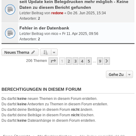
seit Update kein Belegdrucken mehr möglich - Keine
Daten zu diesem Bericht gefunden
Letzter Beitrag von
redone
«
Do 26. Jun 2025, 15:34
Antworten:
2
Fehler in der Datenbank
Letzter Beitrag von
nico
«
Fr 11. Apr 2025, 09:56
Antworten:
2
Neues Thema
Seite
1
Von
9
1
2
3
4
5
9
Nächste
206 Themen
…
Gehe Zu
BERECHTIGUNGEN IN DIESEM FORUM
Du darfst
keine
neuen Themen in diesem Forum erstellen.
Du darfst
keine
Antworten zu Themen in diesem Forum erstellen.
Du darfst deine Beiträge in diesem Forum
nicht
ändern.
Du darfst deine Beiträge in diesem Forum
nicht
löschen.
Du darfst
keine
Dateianhänge in diesem Forum erstellen.