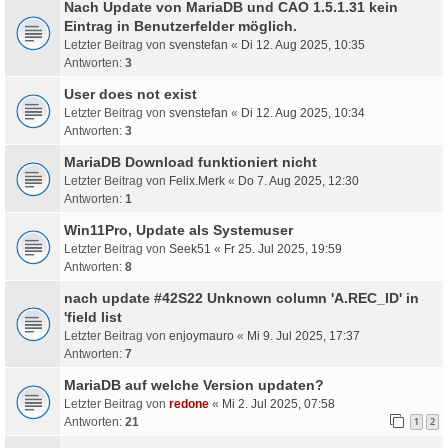
Nach Update von MariaDB und CAO 1.5.1.31 kein
Eintrag in Benutzerfelder möglich.
Letzter Beitrag von
svenstefan
«
Di 12. Aug 2025, 10:35
Antworten:
3
User does not exist
Letzter Beitrag von
svenstefan
«
Di 12. Aug 2025, 10:34
Antworten:
3
MariaDB Download funktioniert nicht
Letzter Beitrag von
Felix.Merk
«
Do 7. Aug 2025, 12:30
Antworten:
1
Win11Pro, Update als Systemuser
Letzter Beitrag von
Seek51
«
Fr 25. Jul 2025, 19:59
Antworten:
8
nach update #42S22 Unknown column 'A.REC_ID' in
'field list
Letzter Beitrag von
enjoymauro
«
Mi 9. Jul 2025, 17:37
Antworten:
7
MariaDB auf welche Version updaten?
Letzter Beitrag von
redone
«
Mi 2. Jul 2025, 07:58
Antworten:
21
1
2