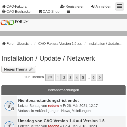
CAO-Faktura
Registrieren
Anmelden
CAO-Bugtracker
CAO-Shop
Foren-Übersicht
CAO-Faktura Version 1.5.x.x
Installation / Update / Netzwerk
Installation / Update / Netzwerk
Neues Thema
Seite
1
Von
9
1
2
3
4
5
9
Nächste
206 Themen
…
Bekanntmachungen
Nichtbeanstandungs­frist endet
Letzter Beitrag von
redone
«
Fr 26. Mär 2021, 12:17
Verfasst in
Ankündigungen, News, Mitteilungen
Umstieg von CAO Version 1.4 auf Version 1.5
Letzter Beitrag von
redone
«
Do 4. Jan 2018, 10:23