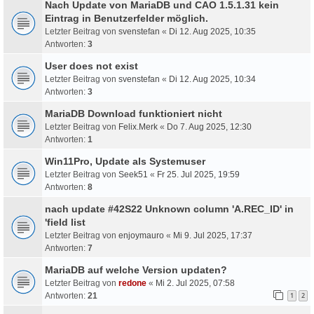
Nach Update von MariaDB und CAO 1.5.1.31 kein
Eintrag in Benutzerfelder möglich.
Letzter Beitrag von
svenstefan
«
Di 12. Aug 2025, 10:35
Antworten:
3
User does not exist
Letzter Beitrag von
svenstefan
«
Di 12. Aug 2025, 10:34
Antworten:
3
MariaDB Download funktioniert nicht
Letzter Beitrag von
Felix.Merk
«
Do 7. Aug 2025, 12:30
Antworten:
1
Win11Pro, Update als Systemuser
Letzter Beitrag von
Seek51
«
Fr 25. Jul 2025, 19:59
Antworten:
8
nach update #42S22 Unknown column 'A.REC_ID' in
'field list
Letzter Beitrag von
enjoymauro
«
Mi 9. Jul 2025, 17:37
Antworten:
7
MariaDB auf welche Version updaten?
Letzter Beitrag von
redone
«
Mi 2. Jul 2025, 07:58
Antworten:
21
1
2