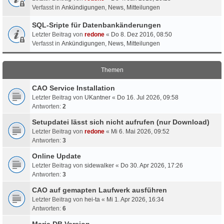
Verfasst in
Ankündigungen, News, Mitteilungen
SQL-Sripte für Datenbankänderungen
Letzter Beitrag von
redone
«
Do 8. Dez 2016, 08:50
Verfasst in
Ankündigungen, News, Mitteilungen
Themen
CAO Service Installation
Letzter Beitrag von
UKantner
«
Do 16. Jul 2026, 09:58
Antworten:
2
Setupdatei lässt sich nicht aufrufen (nur Download)
Letzter Beitrag von
redone
«
Mi 6. Mai 2026, 09:52
Antworten:
3
Online Update
Letzter Beitrag von
sidewalker
«
Do 30. Apr 2026, 17:26
Antworten:
3
CAO auf gemapten Laufwerk ausführen
Letzter Beitrag von
hei-ta
«
Mi 1. Apr 2026, 16:34
Antworten:
6
Maria DB Version