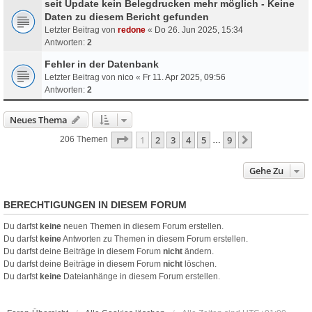
seit Update kein Belegdrucken mehr möglich - Keine
Daten zu diesem Bericht gefunden
Letzter Beitrag von
redone
«
Do 26. Jun 2025, 15:34
Antworten:
2
Fehler in der Datenbank
Letzter Beitrag von
nico
«
Fr 11. Apr 2025, 09:56
Antworten:
2
Neues Thema
Seite
1
Von
9
1
2
3
4
5
9
Nächste
206 Themen
…
Gehe Zu
BERECHTIGUNGEN IN DIESEM FORUM
Du darfst
keine
neuen Themen in diesem Forum erstellen.
Du darfst
keine
Antworten zu Themen in diesem Forum erstellen.
Du darfst deine Beiträge in diesem Forum
nicht
ändern.
Du darfst deine Beiträge in diesem Forum
nicht
löschen.
Du darfst
keine
Dateianhänge in diesem Forum erstellen.