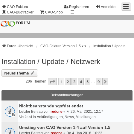
CAO-Faktura
Registrieren
Anmelden
CAO-Bugtracker
CAO-Shop
Foren-Übersicht
CAO-Faktura Version 1.5.x.x
Installation / Update / Netzwerk
Installation / Update / Netzwerk
Neues Thema
Seite
1
Von
9
1
2
3
4
5
9
Nächste
206 Themen
…
Bekanntmachungen
Nichtbeanstandungs­frist endet
Letzter Beitrag von
redone
«
Fr 26. Mär 2021, 12:17
Verfasst in
Ankündigungen, News, Mitteilungen
Umstieg von CAO Version 1.4 auf Version 1.5
Letzter Beitrag von
redone
«
Do 4. Jan 2018, 10:23