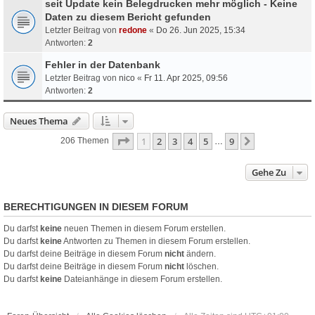
seit Update kein Belegdrucken mehr möglich - Keine
Daten zu diesem Bericht gefunden
Letzter Beitrag von
redone
«
Do 26. Jun 2025, 15:34
Antworten:
2
Fehler in der Datenbank
Letzter Beitrag von
nico
«
Fr 11. Apr 2025, 09:56
Antworten:
2
Neues Thema
Seite
1
Von
9
1
2
3
4
5
9
Nächste
206 Themen
…
Gehe Zu
BERECHTIGUNGEN IN DIESEM FORUM
Du darfst
keine
neuen Themen in diesem Forum erstellen.
Du darfst
keine
Antworten zu Themen in diesem Forum erstellen.
Du darfst deine Beiträge in diesem Forum
nicht
ändern.
Du darfst deine Beiträge in diesem Forum
nicht
löschen.
Du darfst
keine
Dateianhänge in diesem Forum erstellen.