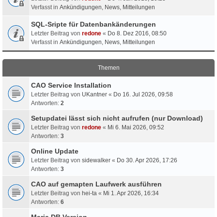
Verfasst in
Ankündigungen, News, Mitteilungen
SQL-Sripte für Datenbankänderungen
Letzter Beitrag von
redone
«
Do 8. Dez 2016, 08:50
Verfasst in
Ankündigungen, News, Mitteilungen
Themen
CAO Service Installation
Letzter Beitrag von
UKantner
«
Do 16. Jul 2026, 09:58
Antworten:
2
Setupdatei lässt sich nicht aufrufen (nur Download)
Letzter Beitrag von
redone
«
Mi 6. Mai 2026, 09:52
Antworten:
3
Online Update
Letzter Beitrag von
sidewalker
«
Do 30. Apr 2026, 17:26
Antworten:
3
CAO auf gemapten Laufwerk ausführen
Letzter Beitrag von
hei-ta
«
Mi 1. Apr 2026, 16:34
Antworten:
6
Maria DB Version