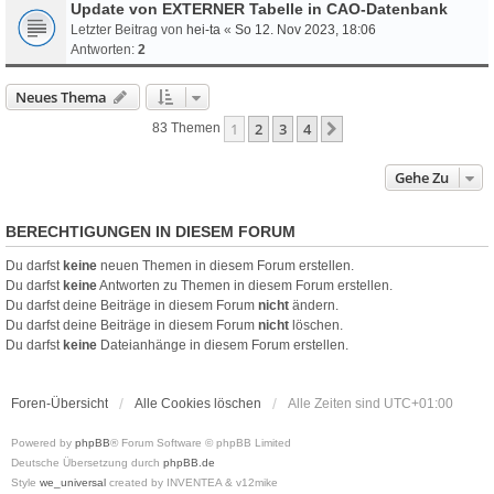
Update von EXTERNER Tabelle in CAO-Datenbank
Letzter Beitrag von
hei-ta
«
So 12. Nov 2023, 18:06
Antworten:
2
Neues Thema
1
2
3
4
Nächste
83 Themen
Gehe Zu
BERECHTIGUNGEN IN DIESEM FORUM
Du darfst
keine
neuen Themen in diesem Forum erstellen.
Du darfst
keine
Antworten zu Themen in diesem Forum erstellen.
Du darfst deine Beiträge in diesem Forum
nicht
ändern.
Du darfst deine Beiträge in diesem Forum
nicht
löschen.
Du darfst
keine
Dateianhänge in diesem Forum erstellen.
Foren-Übersicht
Alle Cookies löschen
Alle Zeiten sind
UTC+01:00
Powered by
phpBB
® Forum Software © phpBB Limited
Deutsche Übersetzung durch
phpBB.de
Style
we_universal
created by INVENTEA & v12mike