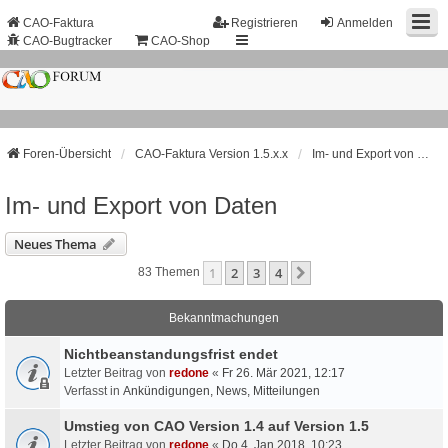
CAO-Faktura
Registrieren
Anmelden
CAO-Bugtracker
CAO-Shop
Foren-Übersicht
CAO-Faktura Version 1.5.x.x
Im- und Export von Daten
Im- und Export von Daten
Neues Thema
1
2
3
4
Nächste
83 Themen
Bekanntmachungen
Nichtbeanstandungs­frist endet
Letzter Beitrag von
redone
«
Fr 26. Mär 2021, 12:17
Verfasst in
Ankündigungen, News, Mitteilungen
Umstieg von CAO Version 1.4 auf Version 1.5
Letzter Beitrag von
redone
«
Do 4. Jan 2018, 10:23