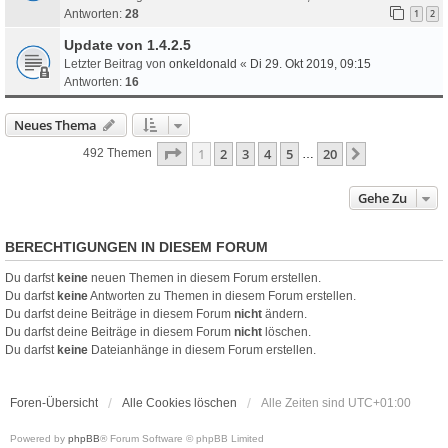
Antworten:
28
1
2
Update von 1.4.2.5
Letzter Beitrag von
onkeldonald
«
Di 29. Okt 2019, 09:15
Antworten:
16
Neues Thema
Seite
1
Von
20
1
2
3
4
5
20
Nächste
492 Themen
…
Gehe Zu
BERECHTIGUNGEN IN DIESEM FORUM
Du darfst
keine
neuen Themen in diesem Forum erstellen.
Du darfst
keine
Antworten zu Themen in diesem Forum erstellen.
Du darfst deine Beiträge in diesem Forum
nicht
ändern.
Du darfst deine Beiträge in diesem Forum
nicht
löschen.
Du darfst
keine
Dateianhänge in diesem Forum erstellen.
Foren-Übersicht
Alle Cookies löschen
Alle Zeiten sind
UTC+01:00
Powered by
phpBB
® Forum Software © phpBB Limited