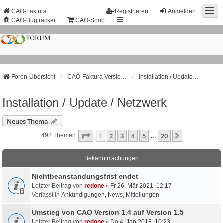
CAO-Faktura
Registrieren
Anmelden
CAO-Bugtracker
CAO-Shop
Foren-Übersicht
CAO-Faktura Version 1.4.x.x (Entwicklung eingestellt!)
Installation / Update / Netzwerk
Installation / Update / Netzwerk
Neues Thema
Seite
1
Von
20
1
2
3
4
5
20
Nächste
492 Themen
…
Bekanntmachungen
Nichtbeanstandungs­frist endet
Letzter Beitrag von
redone
«
Fr 26. Mär 2021, 12:17
Verfasst in
Ankündigungen, News, Mitteilungen
Umstieg von CAO Version 1.4 auf Version 1.5
Letzter Beitrag von
redone
«
Do 4. Jan 2018, 10:23