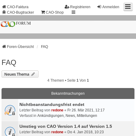
CAO-Faktura
Registrieren
Anmelden
CAO-Bugtracker
CAO-Shop
Foren-Übersicht
FAQ
FAQ
Neues Thema
4 Themen • Seite
1
Von
1
Bekanntmachungen
Nichtbeanstandungs­frist endet
Letzter Beitrag von
redone
«
Fr 26. Mär 2021, 12:17
Verfasst in
Ankündigungen, News, Mitteilungen
Umstieg von CAO Version 1.4 auf Version 1.5
Letzter Beitrag von
redone
«
Do 4. Jan 2018, 10:23