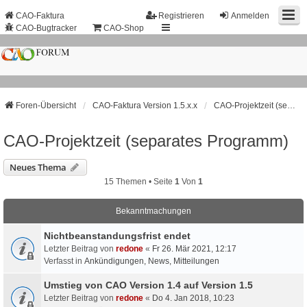
CAO-Faktura
Registrieren
Anmelden
CAO-Bugtracker
CAO-Shop
Foren-Übersicht
CAO-Faktura Version 1.5.x.x
CAO-Projektzeit (separates Programm)
CAO-Projektzeit (separates Programm)
Neues Thema
15 Themen • Seite
1
Von
1
Bekanntmachungen
Nichtbeanstandungs­frist endet
Letzter Beitrag von
redone
«
Fr 26. Mär 2021, 12:17
Verfasst in
Ankündigungen, News, Mitteilungen
Umstieg von CAO Version 1.4 auf Version 1.5
Letzter Beitrag von
redone
«
Do 4. Jan 2018, 10:23