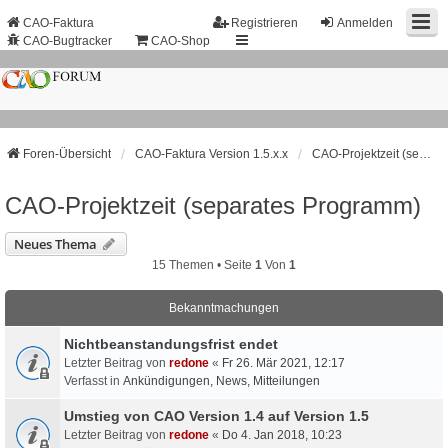
CAO-Faktura
Registrieren
Anmelden
CAO-Bugtracker
CAO-Shop
Foren-Übersicht
CAO-Faktura Version 1.5.x.x
CAO-Projektzeit (separates Programm)
CAO-Projektzeit (separates Programm)
Neues Thema
15 Themen • Seite
1
Von
1
Bekanntmachungen
Nichtbeanstandungs­frist endet
Letzter Beitrag von
redone
«
Fr 26. Mär 2021, 12:17
Verfasst in
Ankündigungen, News, Mitteilungen
Umstieg von CAO Version 1.4 auf Version 1.5
Letzter Beitrag von
redone
«
Do 4. Jan 2018, 10:23