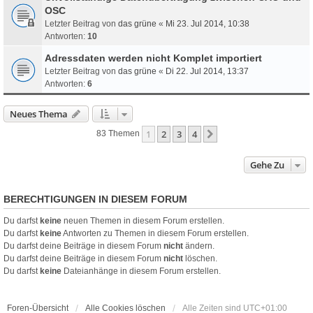
OSC
Letzter Beitrag von
das grüne
«
Mi 23. Jul 2014, 10:38
Antworten:
10
Adressdaten werden nicht Komplet importiert
Letzter Beitrag von
das grüne
«
Di 22. Jul 2014, 13:37
Antworten:
6
Neues Thema
1
2
3
4
Nächste
83 Themen
Gehe Zu
BERECHTIGUNGEN IN DIESEM FORUM
Du darfst
keine
neuen Themen in diesem Forum erstellen.
Du darfst
keine
Antworten zu Themen in diesem Forum erstellen.
Du darfst deine Beiträge in diesem Forum
nicht
ändern.
Du darfst deine Beiträge in diesem Forum
nicht
löschen.
Du darfst
keine
Dateianhänge in diesem Forum erstellen.
Foren-Übersicht
Alle Cookies löschen
Alle Zeiten sind
UTC+01:00