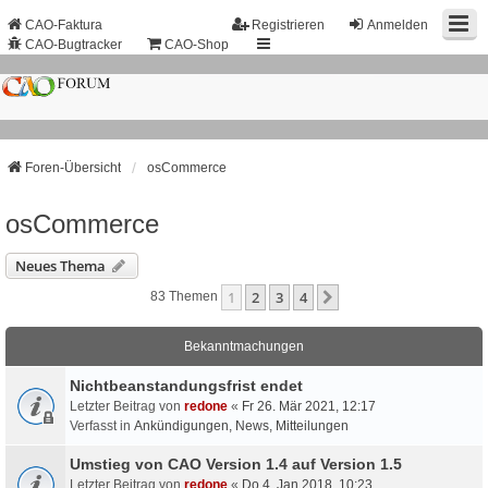
CAO-Faktura
Registrieren
Anmelden
CAO-Bugtracker
CAO-Shop
Foren-Übersicht
osCommerce
osCommerce
Neues Thema
1
2
3
4
Nächste
83 Themen
Bekanntmachungen
Nichtbeanstandungs­frist endet
Letzter Beitrag von
redone
«
Fr 26. Mär 2021, 12:17
Verfasst in
Ankündigungen, News, Mitteilungen
Umstieg von CAO Version 1.4 auf Version 1.5
Letzter Beitrag von
redone
«
Do 4. Jan 2018, 10:23