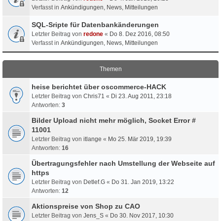
Verfasst in
Ankündigungen, News, Mitteilungen
SQL-Sripte für Datenbankänderungen
Letzter Beitrag von
redone
«
Do 8. Dez 2016, 08:50
Verfasst in
Ankündigungen, News, Mitteilungen
Themen
heise berichtet über oscommerce-HACK
Letzter Beitrag von
Chris71
«
Di 23. Aug 2011, 23:18
Antworten:
3
Bilder Upload nicht mehr möglich, Socket Error #
11001
Letzter Beitrag von
itlange
«
Mo 25. Mär 2019, 19:39
Antworten:
16
Übertragungsfehler nach Umstellung der Webseite auf
https
Letzter Beitrag von
Detlef.G
«
Do 31. Jan 2019, 13:22
Antworten:
12
Aktionspreise von Shop zu CAO
Letzter Beitrag von
Jens_S
«
Do 30. Nov 2017, 10:30