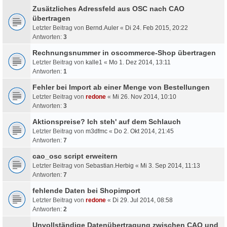
Zusätzliches Adressfeld aus OSC nach CAO
übertragen
Letzter Beitrag von
Bernd.Auler
«
Di 24. Feb 2015, 20:22
Antworten:
3
Rechnungsnummer in oscommerce-Shop übertragen
Letzter Beitrag von
kalle1
«
Mo 1. Dez 2014, 13:11
Antworten:
1
Fehler bei Import ab einer Menge von Bestellungen
Letzter Beitrag von
redone
«
Mi 26. Nov 2014, 10:10
Antworten:
3
Aktionspreise? Ich steh' auf dem Schlauch
Letzter Beitrag von
m3dfmc
«
Do 2. Okt 2014, 21:45
Antworten:
7
cao_osc script erweitern
Letzter Beitrag von
Sebastian.Herbig
«
Mi 3. Sep 2014, 11:13
Antworten:
7
fehlende Daten bei Shopimport
Letzter Beitrag von
redone
«
Di 29. Jul 2014, 08:58
Antworten:
2
Unvollständige Datenübertragung zwischen CAO und