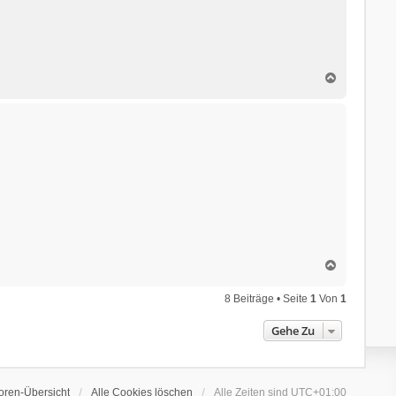
N
a
c
h
o
b
e
n
N
a
c
8 Beiträge • Seite
1
Von
1
h
o
Gehe Zu
b
e
n
oren-Übersicht
Alle Cookies löschen
Alle Zeiten sind
UTC+01:00