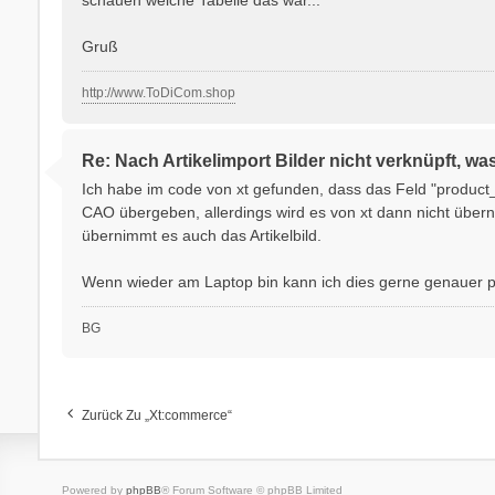
Gruß
http://www.ToDiCom.shop
Re: Nach Artikelimport Bilder nicht verknüpft, wa
Ich habe im code von xt gefunden, dass das Feld "product_i
CAO übergeben, allerdings wird es von xt dann nicht übern
übernimmt es auch das Artikelbild.
Wenn wieder am Laptop bin kann ich dies gerne genauer p
BG
Zurück Zu „xt:commerce“
Powered by
phpBB
® Forum Software © phpBB Limited