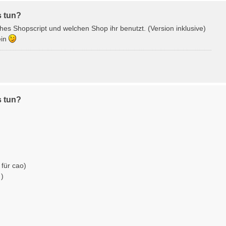
s tun?
hes Shopscript und welchen Shop ihr benutzt. (Version inklusive)
ein
s tun?
 für cao)
)