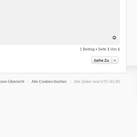
N
a
c
1 Beitrag • Seite
1
Von
1
h
o
Gehe Zu
b
e
n
oren-Übersicht
Alle Cookies löschen
Alle Zeiten sind
UTC+01:00