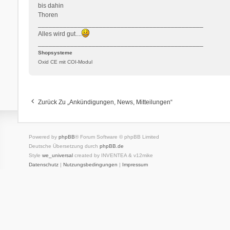
bis dahin
Thoren
______________________________________________
Alles wird gut....
______________________________________________
Shopsysteme
Oxid CE mit COI-Modul
Zurück Zu „Ankündigungen, News, Mitteilungen“
Powered by
phpBB
® Forum Software © phpBB Limited
Deutsche Übersetzung durch
phpBB.de
Style
we_universal
created by INVENTEA & v12mike
Datenschutz
|
Nutzungsbedingungen
|
Impressum