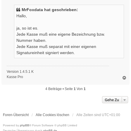
MrFoxdata hat geschrieben:
Hallo,
ja, so ist es.
Jede Kasse muß eine eigene Bezeichnung bzw.
Nummer haben.
Jede Kasse muß separat mit einer eigenen
Signatureinheit signiert werden.
Version 1.4.5.1 K
Kasse Pro
N
a
c
4 Beiträge • Seite
1
Von
1
h
o
Gehe Zu
b
e
n
Foren-Übersicht
Alle Cookies löschen
Alle Zeiten sind
UTC+01:00
Powered by
phpBB
® Forum Software © phpBB Limited
Deutsche Übersetzung durch
phpBB.de