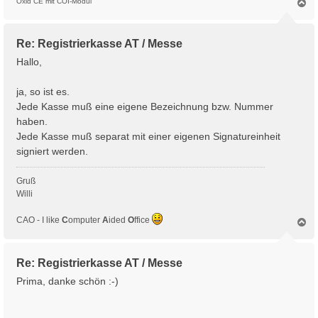
N
Oxid CE mit COI-Modul
a
c
h
Re: Registrierkasse AT / Messe
o
b
Hallo,
e
n
ja, so ist es.
Jede Kasse muß eine eigene Bezeichnung bzw. Nummer
haben.
Jede Kasse muß separat mit einer eigenen Signatureinheit
signiert werden.
Gruß
Willi
CAO - I like
C
omputer
A
ided
O
ffice
N
a
c
h
Re: Registrierkasse AT / Messe
o
b
Prima, danke schön :-)
e
n