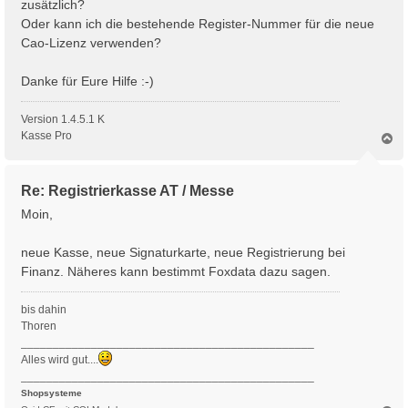
zusätzlich?
Oder kann ich die bestehende Register-Nummer für die neue
Cao-Lizenz verwenden?
Danke für Eure Hilfe :-)
Version 1.4.5.1 K
Kasse Pro
N
a
c
h
Re: Registrierkasse AT / Messe
o
b
Moin,
e
n
neue Kasse, neue Signaturkarte, neue Registrierung bei
Finanz. Näheres kann bestimmt Foxdata dazu sagen.
bis dahin
Thoren
______________________________________________
Alles wird gut....
______________________________________________
Shopsysteme