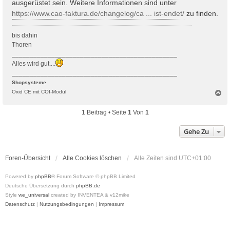
ausgerüstet sein. Weitere Informationen sind unter
https://www.cao-faktura.de/changelog/ca ... ist-endet/
zu finden.
bis dahin
Thoren
______________________________________________
Alles wird gut....
______________________________________________
Shopsysteme
N
Oxid CE mit COI-Modul
a
c
1 Beitrag • Seite
1
Von
1
h
o
Gehe Zu
b
e
n
Foren-Übersicht
Alle Cookies löschen
Alle Zeiten sind
UTC+01:00
Powered by
phpBB
® Forum Software © phpBB Limited
Deutsche Übersetzung durch
phpBB.de
Style
we_universal
created by INVENTEA & v12mike
Datenschutz
|
Nutzungsbedingungen
|
Impressum