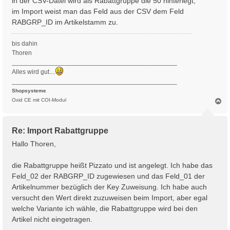
in der CSV-Datei wird als Rabattgruppe die 50 hinterlegt,
im Import weist man das Feld aus der CSV dem Feld
RABGRP_ID im Artikelstamm zu.
bis dahin
Thoren
______________________________________________
Alles wird gut....
______________________________________________
Shopsysteme
N
Oxid CE mit COI-Modul
a
c
h
Re: Import Rabattgruppe
o
b
Hallo Thoren,
e
n
die Rabattgruppe heißt Pizzato und ist angelegt. Ich habe das
Feld_02 der RABGRP_ID zugewiesen und das Feld_01 der
Artikelnummer bezüglich der Key Zuweisung. Ich habe auch
versucht den Wert direkt zuzuweisen beim Import, aber egal
welche Variante ich wähle, die Rabattgruppe wird bei den
Artikel nicht eingetragen.