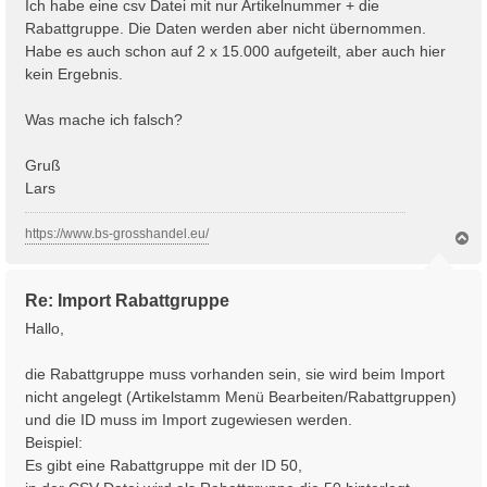
Ich habe eine csv Datei mit nur Artikelnummer + die
Rabattgruppe. Die Daten werden aber nicht übernommen.
Habe es auch schon auf 2 x 15.000 aufgeteilt, aber auch hier
kein Ergebnis.
Was mache ich falsch?
Gruß
Lars
https://www.bs-grosshandel.eu/
N
a
c
h
Re: Import Rabattgruppe
o
b
Hallo,
e
n
die Rabattgruppe muss vorhanden sein, sie wird beim Import
nicht angelegt (Artikelstamm Menü Bearbeiten/Rabattgruppen)
und die ID muss im Import zugewiesen werden.
Beispiel:
Es gibt eine Rabattgruppe mit der ID 50,