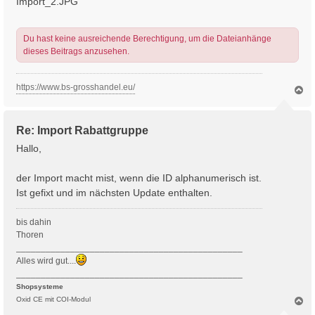
Import_2.JPG
Du hast keine ausreichende Berechtigung, um die Dateianhänge
dieses Beitrags anzusehen.
https://www.bs-grosshandel.eu/
N
a
c
h
Re: Import Rabattgruppe
o
b
Hallo,
e
n
der Import macht mist, wenn die ID alphanumerisch ist.
Ist gefixt und im nächsten Update enthalten.
bis dahin
Thoren
______________________________________________
Alles wird gut....
______________________________________________
Shopsysteme
N
Oxid CE mit COI-Modul
a