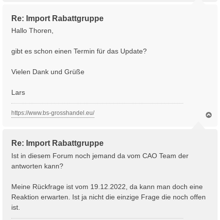
c
h
Re: Import Rabattgruppe
o
b
Hallo Thoren,
e
n
gibt es schon einen Termin für das Update?
Vielen Dank und Grüße
Lars
https://www.bs-grosshandel.eu/
N
a
c
h
Re: Import Rabattgruppe
o
b
Ist in diesem Forum noch jemand da vom CAO Team der
e
antworten kann?
n
Meine Rückfrage ist vom 19.12.2022, da kann man doch eine
Reaktion erwarten. Ist ja nicht die einzige Frage die noch offen
ist.