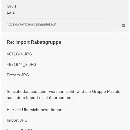
Gruß
Lars
https://www.bs-grosshandel.eu/
N
a
c
h
Re: Import Rabattgruppe
o
b
e
4671644.JPG
n
4671644_2.JPG
Pizzato.JPG
So sieht das aus, aber wie man sieht, wird die Gruppe Pizzato
nach dem Import nicht übernommen.
Hier die Übersicht beim Import
Import.JPG