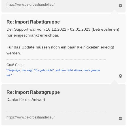
https://www.bs-grosshandel.eu/
N
a
c
h
Re: Import Rabattgruppe
o
b
Der Support war vom 16.12.2022 - 02.01.2023 (Betriebsferien)
e
nur eingeschränkt erreichbar.
n
Für das Update müssen noch ein paar Kleinigkeiten erledigt
werden.
Gruß Chris
"Derjenige, der sagt: "Es geht nicht", soll den nicht stören, der's gerade
N
tut."
a
c
h
Re: Import Rabattgruppe
o
b
Danke für die Antwort
e
n
https://www.bs-grosshandel.eu/
N
a