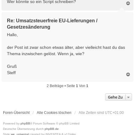
Wer könnte so ein Script schreiben?
N
a
c
h
Re: Umsatzsteuerfreie EU-Lieferungen /
o
Gesetzesänderung
b
e
Hallo,
n
der Post ist zwar schon etwas älter, aber vielleicht hast du das
Thema inzwischen gelöst. Wenn ja, wie?
Gruß
Steff
N
a
c
2 Beiträge • Seite
1
Von
1
h
o
Gehe Zu
b
e
n
Foren-Übersicht
Alle Cookies löschen
Alle Zeiten sind
UTC+01:00
Powered by
phpBB
® Forum Software © phpBB Limited
Deutsche Übersetzung durch
phpBB.de
Style
we_universal
created by INVENTEA & v12mike