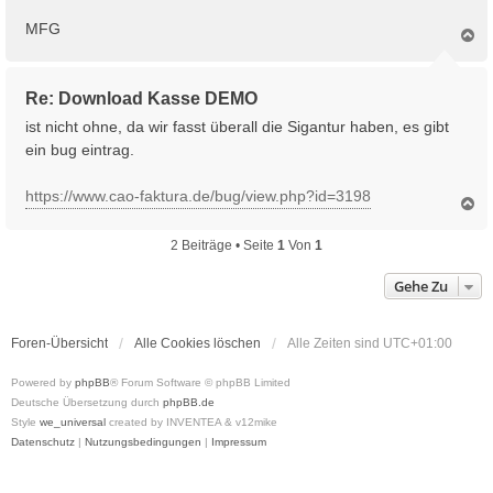
MFG
N
a
c
h
Re: Download Kasse DEMO
o
b
ist nicht ohne, da wir fasst überall die Sigantur haben, es gibt
e
ein bug eintrag.
n
https://www.cao-faktura.de/bug/view.php?id=3198
N
a
c
2 Beiträge • Seite
1
Von
1
h
o
Gehe Zu
b
e
n
Foren-Übersicht
Alle Cookies löschen
Alle Zeiten sind
UTC+01:00
Powered by
phpBB
® Forum Software © phpBB Limited
Deutsche Übersetzung durch
phpBB.de
Style
we_universal
created by INVENTEA & v12mike
Datenschutz
|
Nutzungsbedingungen
|
Impressum