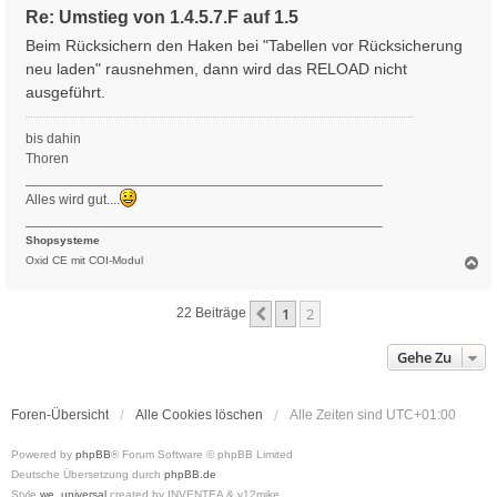
h
Re: Umstieg von 1.4.5.7.F auf 1.5
o
b
Beim Rücksichern den Haken bei "Tabellen vor Rücksicherung
e
neu laden" rausnehmen, dann wird das RELOAD nicht
n
ausgeführt.
bis dahin
Thoren
______________________________________________
Alles wird gut....
______________________________________________
Shopsysteme
N
Oxid CE mit COI-Modul
a
c
1
2
Vorherige
22 Beiträge
h
o
b
Gehe Zu
e
n
Foren-Übersicht
Alle Cookies löschen
Alle Zeiten sind
UTC+01:00
Powered by
phpBB
® Forum Software © phpBB Limited
Deutsche Übersetzung durch
phpBB.de
Style
we_universal
created by INVENTEA & v12mike