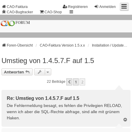
CAO-Faktura
Registrieren
Anmelden
CAO-Bugtracker
CAO-Shop
Foren-Übersicht
CAO-Faktura Version 1.5.x.x
Installation / Update / Netzwerk
Umstieg von 1.4.5.7.F auf 1.5
Antworten
1
2
Vorherige
22 Beiträge
Re: Umstieg von 1.4.5.7.F auf 1.5
Die Fehlermeldung besagt, es fehlen die Privilegien RELOAD,
wenn ich aber die SQL-Rechte abfrage, sind alle mit grünem
Haken.
N
a
c