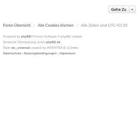
h
o
Gehe Zu
b
e
n
Foren-Übersicht
Alle Cookies löschen
Alle Zeiten sind
UTC+01:00
Powered by
phpBB
® Forum Software © phpBB Limited
Deutsche Übersetzung durch
phpBB.de
Style
we_universal
created by INVENTEA & v12mike
Datenschutz
|
Nutzungsbedingungen
|
Impressum