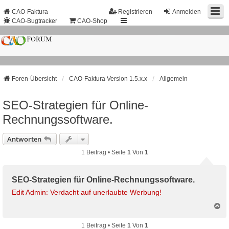
CAO-Faktura
Registrieren
Anmelden
CAO-Bugtracker
CAO-Shop
Foren-Übersicht
CAO-Faktura Version 1.5.x.x
Allgemein
SEO-Strategien für Online-
Rechnungssoftware.
Antworten
1 Beitrag • Seite
1
Von
1
SEO-Strategien für Online-Rechnungssoftware.
Edit Admin: Verdacht auf unerlaubte Werbung!
N
a
c
1 Beitrag • Seite
1
Von
1