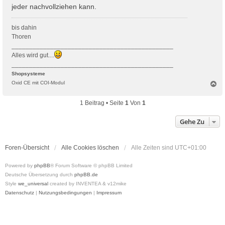
jeder nachvollziehen kann.
bis dahin
Thoren
______________________________________________
Alles wird gut....
______________________________________________
Shopsysteme
N
Oxid CE mit COI-Modul
a
c
1 Beitrag • Seite
1
Von
1
h
o
Gehe Zu
b
e
n
Foren-Übersicht
Alle Cookies löschen
Alle Zeiten sind
UTC+01:00
Powered by
phpBB
® Forum Software © phpBB Limited
Deutsche Übersetzung durch
phpBB.de
Style
we_universal
created by INVENTEA & v12mike
Datenschutz
|
Nutzungsbedingungen
|
Impressum